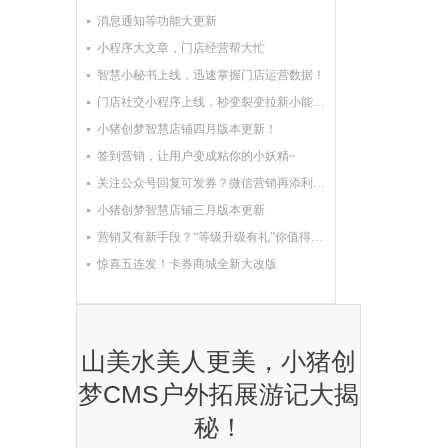
消息通知等功能大更新
小程序大文章，门店经营帮大忙
智慧小秘书上线，迅速掌握门店运营数据！
门店社交小程序上线，秒变裂变拉新小能手！
小猪创梦智慧店铺四月版本更新！
签到营销，让用户变成粘你的小妖精~
关注公众号回复可发券？微信营销再添利器！
小猪创梦智慧店铺三月版本更新
营销又有新手段？“等级升级有礼”你值得拥有！
惊喜五连发！卡券商城全新大改版
山美水美人更美，小猪创
梦CMS户外拓展游记大揭
秘！