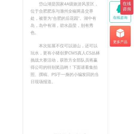
岱山湖是国家4A级旅游风景区，
位于合肥肥东与滁州全椒两县交界
在线咨询
处，被誉为“合肥的后花园”。湖中有
岛，岛中有湖，碧水晶莹，别有秀
色。
更多产品
本次拓展不仅可以游山，还可以
玩水，更有小猪创梦CMS真人CS丛林
挑战大赛活动，获胜方全部队员将赢
得公司的特别奖品哟！下面请看集拍
照、撰稿、PS于一身的小编发回的当
日现场报道。