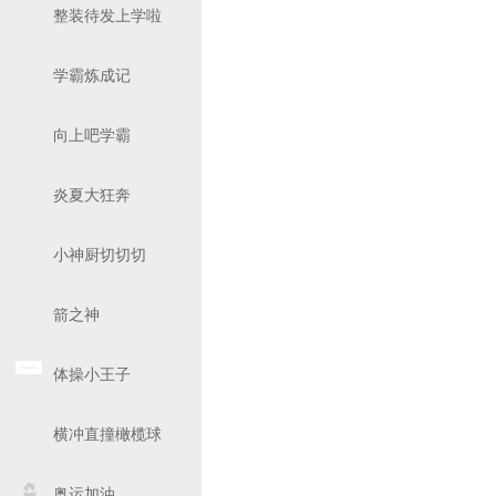
整装待发上学啦
学霸炼成记
向上吧学霸
炎夏大狂奔
小神厨切切切
箭之神
体操小王子
横冲直撞橄榄球
奥运加油