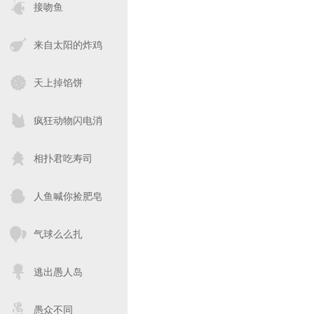
接吻鱼
来自太阳的炸鸡
天上掉馅饼
疯狂动物闪电消
相扑君吃寿司
人鱼喊你捡肥皂
气球么么扎
逃出愚人岛
愚众不同