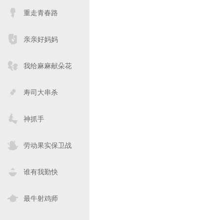
重走青春路
亲亲好妈妈
我给麻麻献朵花
寿司大串杀
神抓手
劳动果实保卫战
谁有我勤快
最牛射鸡师