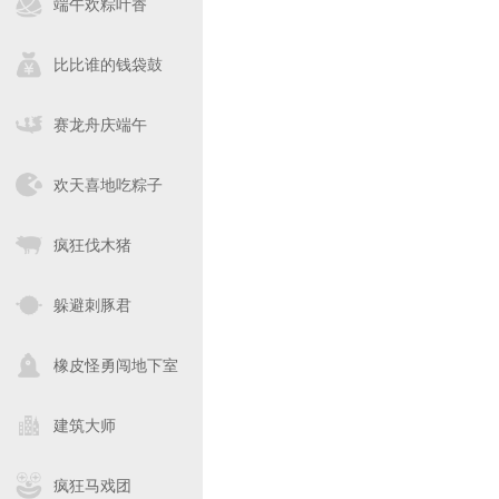
端午欢粽叶香
比比谁的钱袋鼓
赛龙舟庆端午
欢天喜地吃粽子
疯狂伐木猪
躲避刺豚君
橡皮怪勇闯地下室
建筑大师
疯狂马戏团