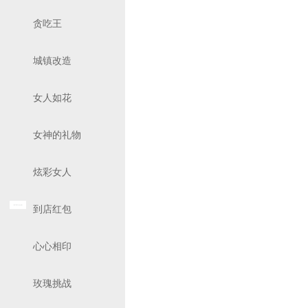
贪吃王
城镇改造
女人如花
女神的礼物
炫彩女人
到店红包
心心相印
玫瑰挑战