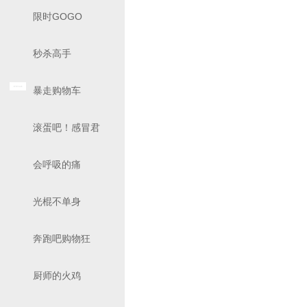
限时GOGO
秒杀高手
暴走购物车
滚蛋吧！感冒君
会呼吸的痛
光棍不单身
奔跑吧购物狂
厨师的火鸡