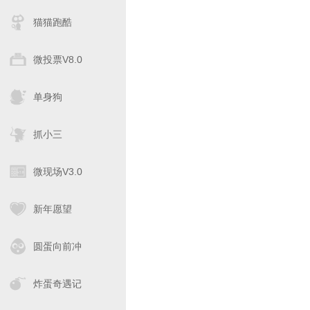
猫猫跑酷
微投票V8.0
单身狗
抓小三
微现场V3.0
新年愿望
圆蛋向前冲
炸蛋奇遇记