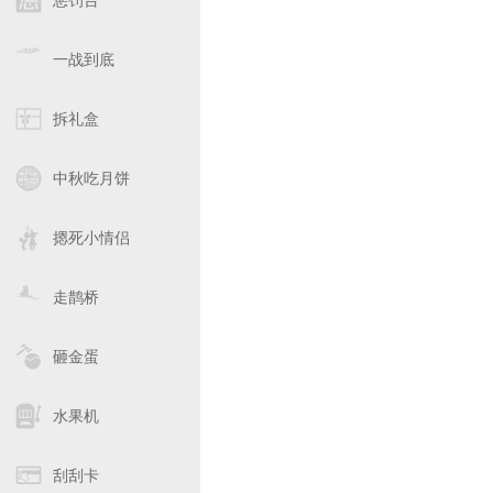
惩罚台
一战到底
拆礼盒
中秋吃月饼
摁死小情侣
走鹊桥
砸金蛋
水果机
刮刮卡