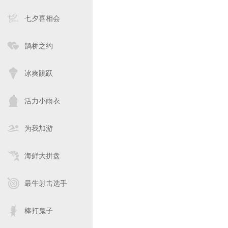
七夕喜相会
鹊桥之约
冰爽跳跃
活力小雨衣
为我加游
海鲜大拼盘
最牛射击选手
棒打鬼子