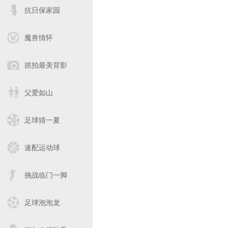
抗日保家园
魔兽情怀
抓拍最美背影
父爱如山
足球猜一夏
速配运动球
挑战临门一脚
足球泡泡龙