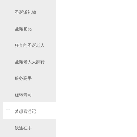
圣诞派礼物
圣诞爸比
狂奔的圣诞老人
圣诞老人大翻转
服务高手
旋转寿司
梦想喜游记
钱途在手