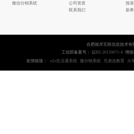
微信分销系统
公司资质
报喜
联系我们
新希
合肥彼岸互联信息技术有
工信部备案号：
增值
皖B2-20150071-4
友情链接：
o2o生活通系统
微分销系统
兄弟连教育
火