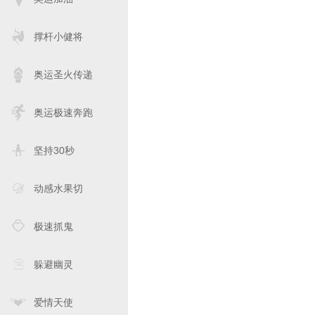
撑杆小健将
奥运圣火传递
奥运极速奔跑
坚持30秒
动感水果切
极速抓鬼
躲避幽灵
爱情天使