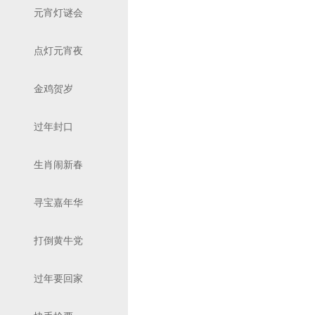
元宵灯谜会
点灯元宵夜
金鸡贺岁
过年封口
生肖闹新春
寻宝嘉年华
打倒黄牛党
过年要回家