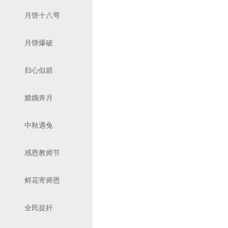
月饼十八弯
月饼爆破
归心似箭
嫦娥奔月
中秋遇兔
感恩教师节
鲜花寄师恩
全民捉奸