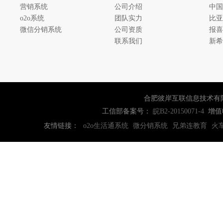
营销系统
公司介绍
中国
o2o系统
团队实力
比亚
微信分销系统
公司资质
报喜
联系我们
新希
合肥彼岸互联信息技术有
工信部备案号：
增值
皖B2-20150071-4
友情链接：
o2o生活通系统
微分销系统
兄弟连教育
火