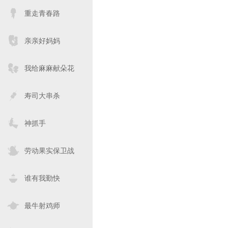
重走青春路
亲亲好妈妈
我给麻麻献朵花
寿司大串杀
神抓手
劳动果实保卫战
谁有我勤快
最牛射鸡师