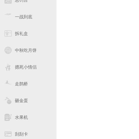
惩罚台
一战到底
拆礼盒
中秋吃月饼
摁死小情侣
走鹊桥
砸金蛋
水果机
刮刮卡