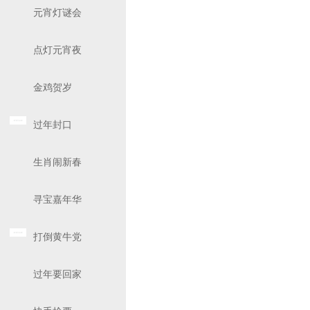
元宵灯谜会
点灯元宵夜
金鸡贺岁
过年封口
生肖闹新春
寻宝嘉年华
打倒黄牛党
过年要回家