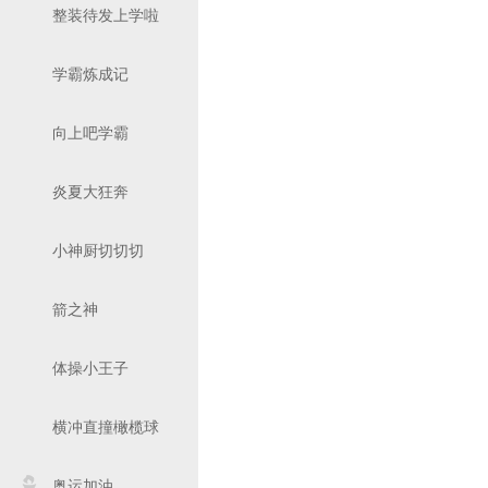
整装待发上学啦
学霸炼成记
向上吧学霸
炎夏大狂奔
小神厨切切切
箭之神
体操小王子
横冲直撞橄榄球
奥运加油