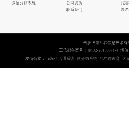
微信分销系统
公司资质
报喜
联系我们
新希
合肥彼岸互联信息技术有
工信部备案号：
增值
皖B2-20150071-4
友情链接：
o2o生活通系统
微分销系统
兄弟连教育
火