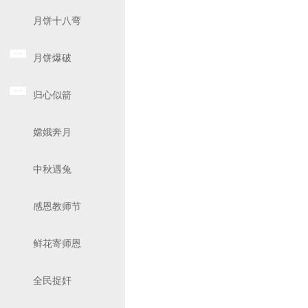
月饼十八弯
月饼爆破
归心似箭
嫦娥奔月
中秋遇兔
感恩教师节
鲜花寄师恩
全民捉奸