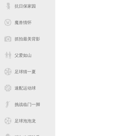
抗日保家园
魔兽情怀
抓拍最美背影
父爱如山
足球猜一夏
速配运动球
挑战临门一脚
足球泡泡龙