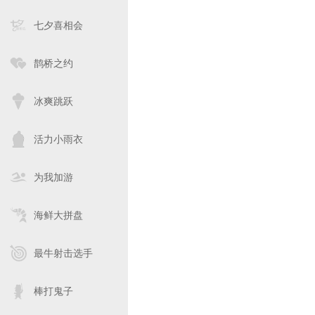
七夕喜相会
鹊桥之约
冰爽跳跃
活力小雨衣
为我加游
海鲜大拼盘
最牛射击选手
棒打鬼子