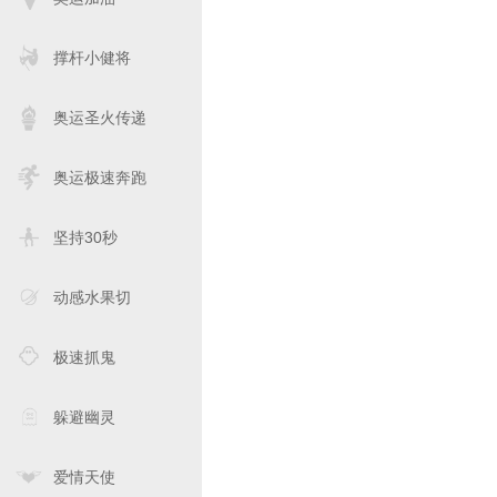
撑杆小健将
奥运圣火传递
奥运极速奔跑
坚持30秒
动感水果切
极速抓鬼
躲避幽灵
爱情天使