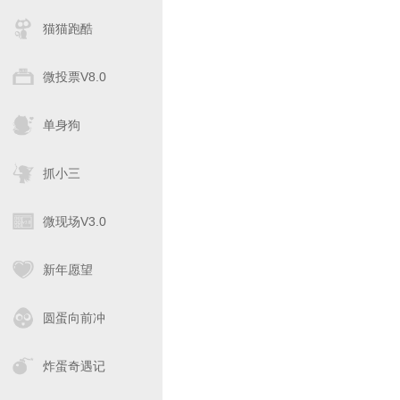
猫猫跑酷
微投票V8.0
单身狗
抓小三
微现场V3.0
新年愿望
圆蛋向前冲
炸蛋奇遇记