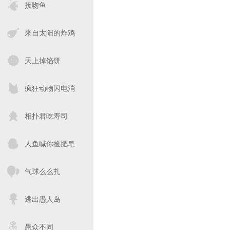
接吻鱼
来自太阳的炸鸡
天上掉馅饼
疯狂动物闪电消
相扑君吃寿司
人鱼喊你捡肥皂
气球么么扎
逃出愚人岛
愚众不同