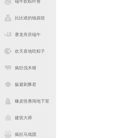
端午欢粽叶香
比比谁的钱袋鼓
赛龙舟庆端午
欢天喜地吃粽子
疯狂伐木猪
躲避刺豚君
橡皮怪勇闯地下室
建筑大师
疯狂马戏团