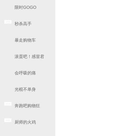
限时GOGO
秒杀高手
暴走购物车
滚蛋吧！感冒君
会呼吸的痛
光棍不单身
奔跑吧购物狂
厨师的火鸡