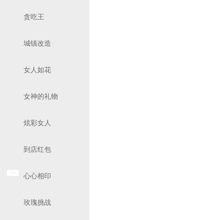
贪吃王
城镇改造
女人如花
女神的礼物
炫彩女人
到店红包
心心相印
玫瑰挑战