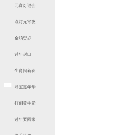
元宵灯谜会
点灯元宵夜
金鸡贺岁
过年封口
生肖闹新春
寻宝嘉年华
打倒黄牛党
过年要回家