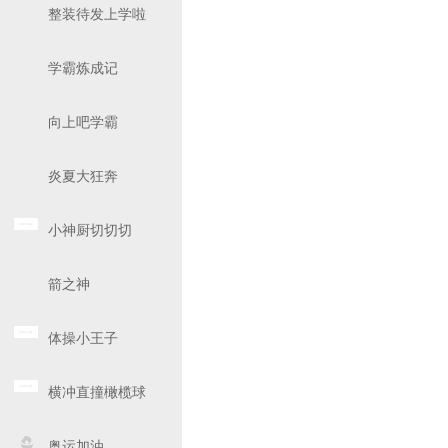
整装待发上学啦
学霸炼成记
向上吧学霸
炎夏大狂奔
小神厨切切切
箭之神
体操小王子
横冲直撞橄榄球
奥运加油