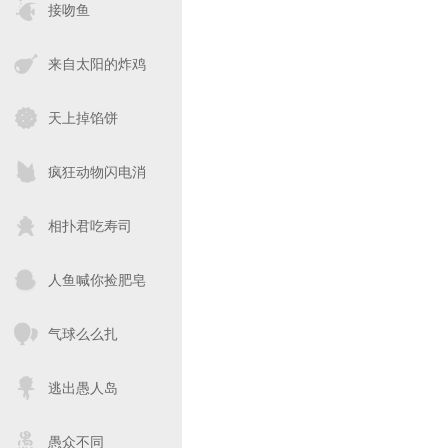
接吻鱼
来自太阳的炸鸡
天上掉馅饼
疯狂动物闪电消
相扑君吃寿司
人鱼喊你捡肥皂
气球么么扎
逃出愚人岛
愚众不同