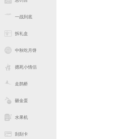
惩罚台
一战到底
拆礼盒
中秋吃月饼
摁死小情侣
走鹊桥
砸金蛋
水果机
刮刮卡