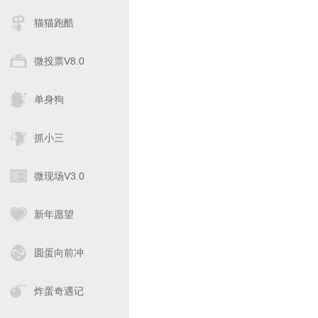
猫猫跑酷
微投票V8.0
单身狗
抓小三
微现场V3.0
新年愿望
圆蛋向前冲
炸蛋奇遇记