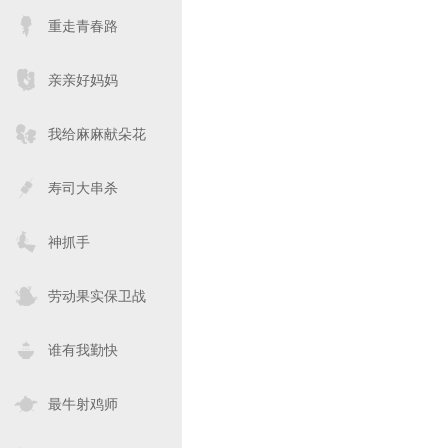
重走青春路
亲亲好妈妈
我给麻麻献朵花
寿司大串杀
神抓手
劳动果实保卫战
谁有我勤快
最牛射鸡师