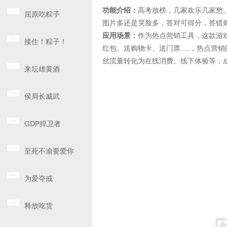
功能介绍：
高考放榜，几家欢乐几家愁
屈原吃粽子
图片多还是哭脸多，答对可得分，答错
应用场景：
作为热点营销工具，这款游戏
接住！粽子！
红包、送购物卡、送门票….，热点营
丝流量转化为在线消费、线下体验等，
来坛雄黄酒
侯局长威武
GDP捍卫者
至死不渝要爱你
为爱夺戒
释放吃货