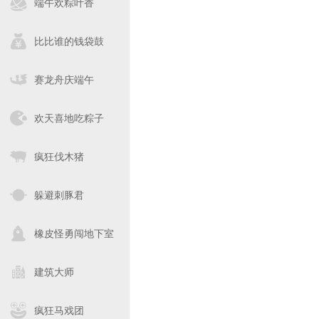
端午欢粽叶香
比比谁的钱袋鼓
赛龙舟庆端午
欢天喜地吃粽子
疯狂伐木猪
躲避刺豚君
橡皮怪勇闯地下室
建筑大师
疯狂马戏团