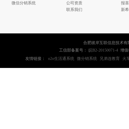
微信分销系统
公司资质
报喜
联系我们
新希
合肥彼岸互联信息技术有
工信部备案号：
增值
皖B2-20150071-4
友情链接：
o2o生活通系统
微分销系统
兄弟连教育
火