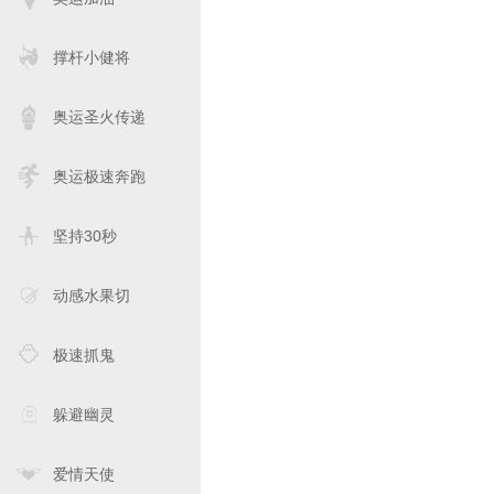
撑杆小健将
奥运圣火传递
奥运极速奔跑
坚持30秒
动感水果切
极速抓鬼
躲避幽灵
爱情天使