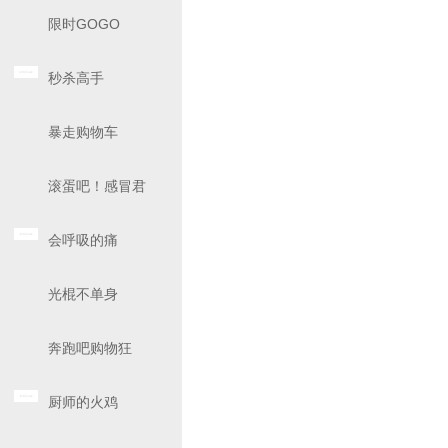
限时GOGO
秒杀高手
暴走购物车
滚蛋吧！感冒君
会呼吸的痛
光棍不单身
奔跑吧购物狂
厨师的火鸡