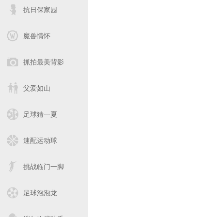
抗日保家园
魔兽情怀
抓拍最美背影
父爱如山
足球猜一夏
速配运动球
挑战临门一脚
足球泡泡龙