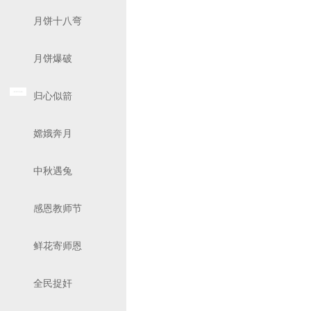
月饼十八弯
月饼爆破
归心似箭
嫦娥奔月
中秋遇兔
感恩教师节
鲜花寄师恩
全民捉奸