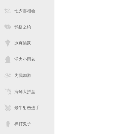
七夕喜相会
鹊桥之约
冰爽跳跃
活力小雨衣
为我加游
海鲜大拼盘
最牛射击选手
棒打鬼子