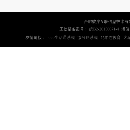
合肥彼岸互联信息技术有
工信部备案号：
增值
皖B2-20150071-4
友情链接：
o2o生活通系统
微分销系统
兄弟连教育
火