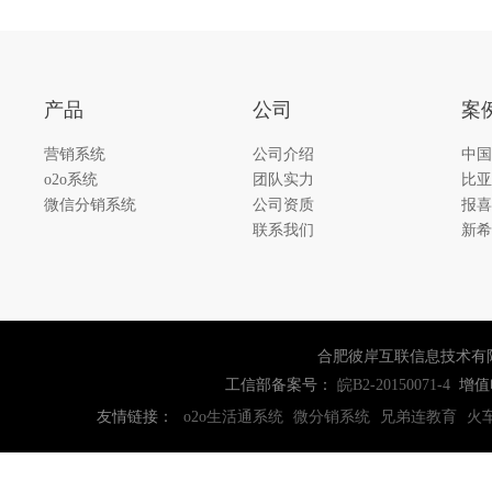
产品
公司
案
营销系统
公司介绍
中国
o2o系统
团队实力
比亚
微信分销系统
公司资质
报喜
联系我们
新希
合肥彼岸互联信息技术有
工信部备案号：
增值
皖B2-20150071-4
友情链接：
o2o生活通系统
微分销系统
兄弟连教育
火