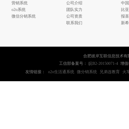
营销系统
公司介绍
中国
o2o系统
团队实力
比亚
微信分销系统
公司资质
报喜
联系我们
新希
合肥彼岸互联信息技术有
工信部备案号：
增值
皖B2-20150071-4
友情链接：
o2o生活通系统
微分销系统
兄弟连教育
火