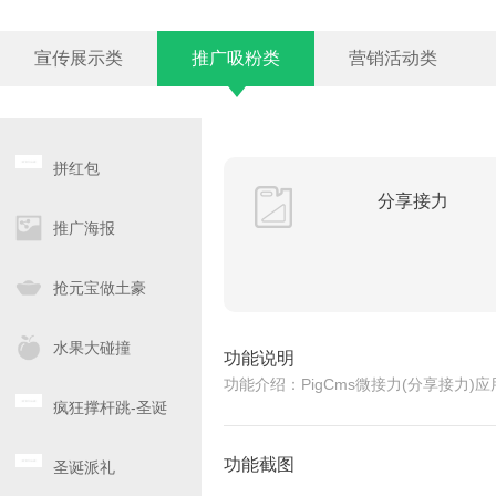
宣传展示类
推广吸粉类
营销活动类
拼红包
分享接力
推广海报
抢元宝做土豪
水果大碰撞
功能说明
功能介绍：PigCms微接力(分享接
疯狂撑杆跳-圣诞
版
功能截图
圣诞派礼