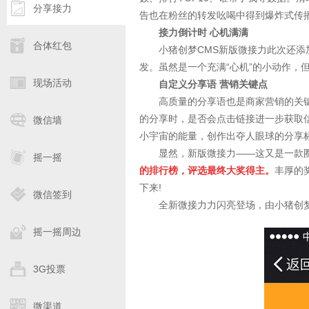
分享接力
告也在粉丝的转发吆喝中得到爆炸式传
接力倒计时 心机满满
合体红包
小猪创梦CMS新版微接力此次还添加
发。虽然是一个充满“心机”的小动作，
现场活动
自定义分享语 营销关键点
高质量的分享语也是商家营销的关键
的分享时，是否会点击链接进一步获取
微信墙
小宇宙的能量，创作出夺人眼球的分享
显然，新版微接力——这又是一款圈
摇一摇
的排行榜，评选最终大奖得主。
丰厚的
下来!
微信签到
全新微接力力闪亮登场，由小猪创梦C
摇一摇周边
3G投票
微渠道