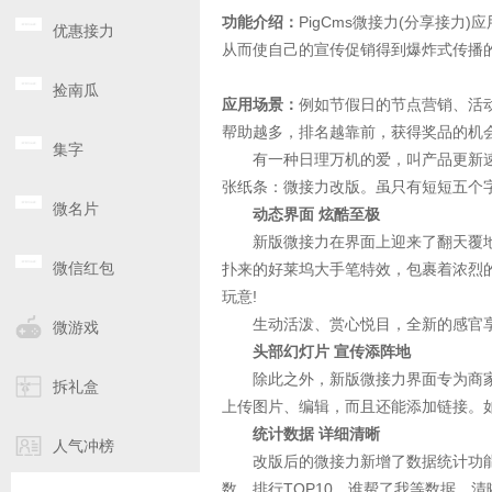
功能介绍：
PigCms微接力(分享接
优惠接力
从而使自己的宣传促销得到爆炸式传播
捡南瓜
应用场景：
例如节假日的节点营销、活
帮助越多，排名越靠前，获得奖品的机
集字
有一种日理万机的爱，叫产品更新速度
张纸条：微接力改版。虽只有短短五个
微名片
动态界面 炫酷至极
新版微接力在界面上迎来了翻天覆地
微信红包
扑来的好莱坞大手笔特效，包裹着浓烈
玩意!
生动活泼、赏心悦目，全新的感官享受
微游戏
头部幻灯片 宣传添阵地
除此之外，新版微接力界面专为商家
拆礼盒
上传图片、编辑，而且还能添加链接。
统计数据 详细清晰
人气冲榜
改版后的微接力新增了数据统计功能
数、排行TOP10、谁帮了我等数据。