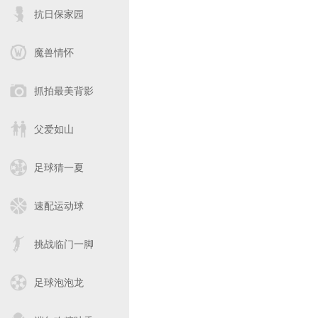
抗日保家园
魔兽情怀
抓拍最美背影
父爱如山
足球猜一夏
速配运动球
挑战临门一脚
足球泡泡龙