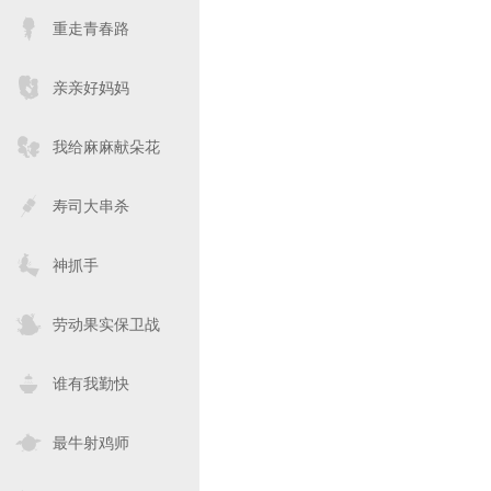
重走青春路
亲亲好妈妈
我给麻麻献朵花
寿司大串杀
神抓手
劳动果实保卫战
谁有我勤快
最牛射鸡师