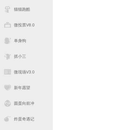
猫猫跑酷
微投票V8.0
单身狗
抓小三
微现场V3.0
新年愿望
圆蛋向前冲
炸蛋奇遇记