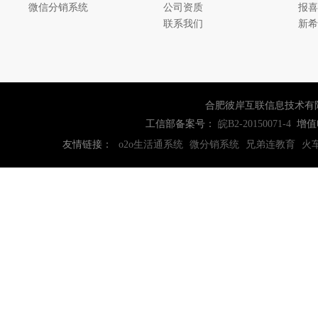
微信分销系统
公司资质
报喜
联系我们
新希
合肥彼岸互联信息技术有
工信部备案号：
增值
皖B2-20150071-4
友情链接：
o2o生活通系统
微分销系统
兄弟连教育
火