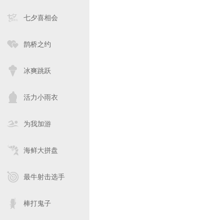
七夕喜相会
鹊桥之约
冰爽跳跃
活力小雨衣
为我加游
海鲜大拼盘
最牛射击选手
棒打鬼子