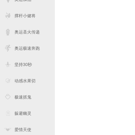
撑杆小健将
奥运圣火传递
奥运极速奔跑
坚持30秒
动感水果切
极速抓鬼
躲避幽灵
爱情天使