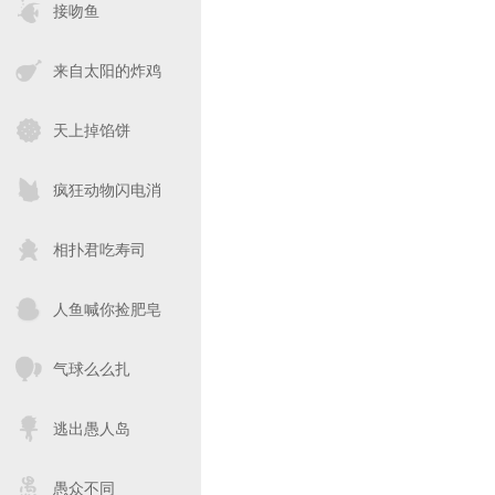
接吻鱼
来自太阳的炸鸡
天上掉馅饼
疯狂动物闪电消
相扑君吃寿司
人鱼喊你捡肥皂
气球么么扎
逃出愚人岛
愚众不同