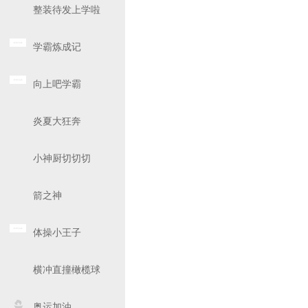
整装待发上学啦
学霸炼成记
向上吧学霸
炎夏大狂奔
小神厨切切切
箭之神
体操小王子
横冲直撞橄榄球
奥运加油