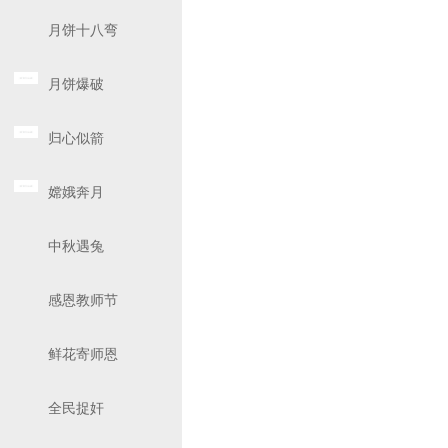
月饼十八弯
月饼爆破
归心似箭
嫦娥奔月
中秋遇兔
感恩教师节
鲜花寄师恩
全民捉奸