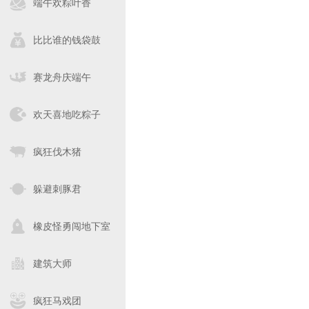
端午欢粽叶香
比比谁的钱袋鼓
赛龙舟庆端午
欢天喜地吃粽子
疯狂伐木猪
躲避刺豚君
橡皮怪勇闯地下室
建筑大师
疯狂马戏团