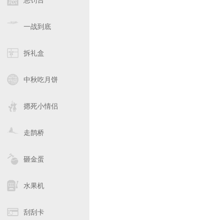
惩罚台
一战到底
拆礼盒
中秋吃月饼
摁死小情侣
走鹊桥
砸金蛋
水果机
刮刮卡