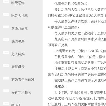
吃无忌惮
优惠券名称和数量添加
预计活动的人数：预估活动人数直接影响
吃货大挑战
何时候都100%中奖建议设置为1人参加
每人最多允许抽奖次数：必须1-5之
可以在源码里面修改)
超级甜品店
每天最多抽奖次数：必须小于总抽奖次数!
兑奖密码：兑奖密码由商家来输入的
感恩母亲
即可验证兑奖
SN码重命名为：例如：CND码,充值
超人妈妈
手机号重命名：例如：QQ号，微信
抽奖页面是否显示奖品数量：可以设
智慧母亲
注册后才能参与：商家在小猪创梦CM
果在添加活动的时候选择了必须先完善
有为青年向前冲
完成以上操作点击保存表示您成功创建
疑难点：
好青年大检阅
1.【作弊】功能的使用：在需要中奖的微信里向
动id 兑奖密码 获奖等级 备注)，比如想让
好信息后，王局长在抽奖的时候就会中
搬砖王