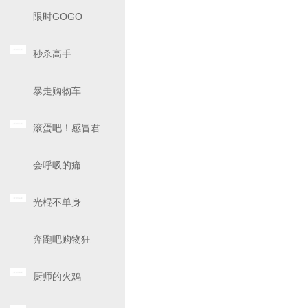
限时GOGO
秒杀高手
暴走购物车
滚蛋吧！感冒君
会呼吸的痛
光棍不单身
奔跑吧购物狂
厨师的火鸡