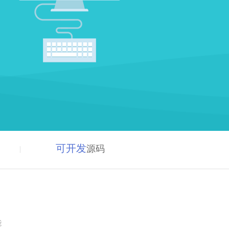
可开发
源码
能