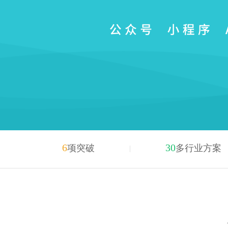
6
30
项突破
多行业方案