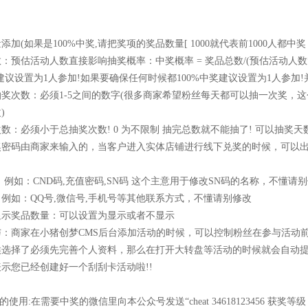
：
如果是100%中奖,请把奖项的奖品数量[ 1000就代表前1000人都中奖 
估活动人数直接影响抽奖概率：中奖概率 = 奖品总数/(预估活动人数*
奖建议设置为1人参加!如果要确保任何时候都100%中奖建议设置为1人参加
次数：必须1-5之间的数字(很多商家希望粉丝每天都可以抽一次奖，这
)
必须小于总抽奖次数! 0 为不限制 抽完总数就不能抽了! 可以抽奖天数 
码由商家来输入的，当客户进入实体店铺进行线下兑奖的时候，可以出
如：CND码,充值密码,SN码 这个主意用于修改SN码的名称，不懂请
如：QQ号,微信号,手机号等其他联系方式，不懂请别修改
奖品数量：可以设置为显示或者不显示
商家在小猪创梦CMS后台添加活动的时候，可以控制粉丝在参与活动前
候选择了必须先完善个人资料，那么在打开大转盘等活动的时候就会自动
您已经创建好一个刮刮卡活动啦!!
:在需要中奖的微信里向本公众号发送“cheat 34618123456 获奖等级 