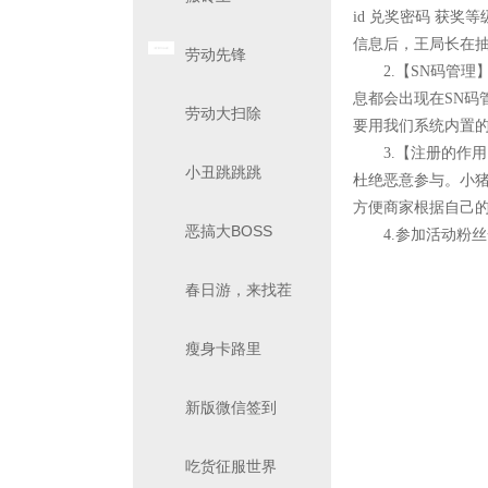
id 兑奖密码 获奖等
信息后，王局长在
劳动先锋
2.【SN码管理
息都会出现在SN
劳动大扫除
要用我们系统内置的
3.【注册的作用
小丑跳跳跳
杜绝恶意参与。小猪
方便商家根据自己
恶搞大BOSS
4.参加活动粉丝
春日游，来找茬
瘦身卡路里
新版微信签到
吃货征服世界