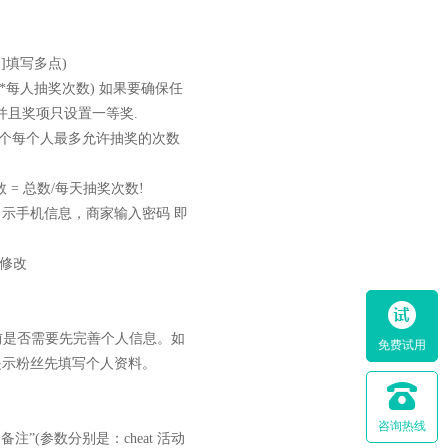
]填写多点)
每人抽奖次数) 如果要确保任
!并且奖项只设置一等奖.
个每个人最多允许抽奖的次数
= 总数/每天抽奖次数!
示手机信息，商家输入密码 即
别修改
是否需要先完善个人信息。如
免费试用
提示粉丝先填写个人资料。
咨询热线
备注”(参数分别是：cheat 活动