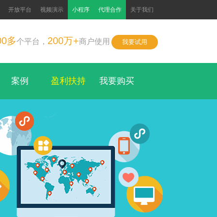
开放平台
视频演示
小程序
代理合作
关于我们
00多
200万+
个平台，
商户使用
我要试用
案例
盈利扶持
我要购买