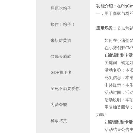
功能介绍：
在Pig
屈原吃粽子
一，用于商家与粉
接住！粽子！
应用场景：
节点营
来坛雄黄酒
如何在小猪创梦c
在小猪创梦CMS
1.编辑刮刮卡
侯局长威武
关键词：确定好一
活动名称：本项
GDP捍卫者
兑奖信息：本消息只
中奖提示：本消息
至死不渝要爱你
活动时间：活动
活动说明：本项内
为爱夺戒
重复抽奖回复：如
力哦!
释放吃货
2.编辑刮刮卡
活动结束公告主题