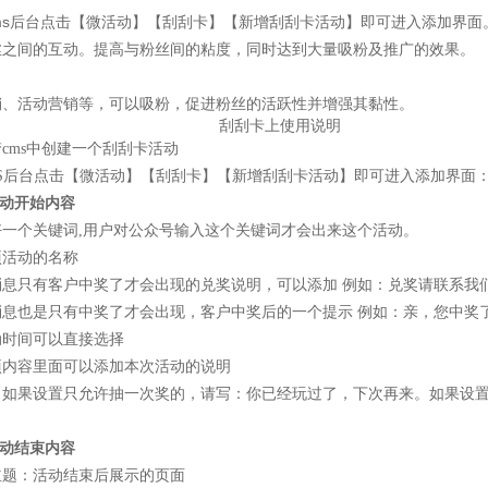
Cms后台点击【微活动】【刮刮卡】【新增刮刮卡活动】即可进入添加界面。 
丝之间的互动。提高与粉丝间的粘度，同时达到大量吸粉及推广的效果。
销、活动营销等，可以吸粉，促进粉丝的活跃性并增强其黏性。
刮刮卡上使用说明
ms中创建一个刮刮卡活动
后台点击【微活动】【刮刮卡】【新增刮刮卡活动】即可进入添加界面
活动开始内容
个关键词,用户对公众号输入这个关键词才会出来这个活动。
活动的名称
有客户中奖了才会出现的兑奖说明，可以添加 例如：兑奖请联系我们，电话1
也是只有中奖了才会出现，客户中奖后的一个提示 例如：亲，您中奖了
时间可以直接选择
容里面可以添加本次活动的说明
果设置只允许抽一次奖的，请写：你已经玩过了，下次再来。如果设置
活动结束内容
：活动结束后展示的页面