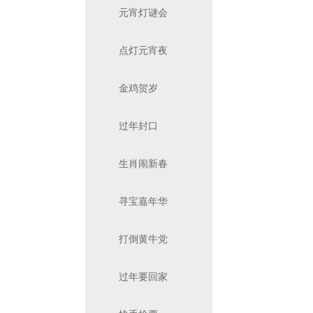
元宵灯谜会
点灯元宵夜
金鸡贺岁
过年封口
生肖闹新春
寻宝嘉年华
打倒黄牛党
过年要回家