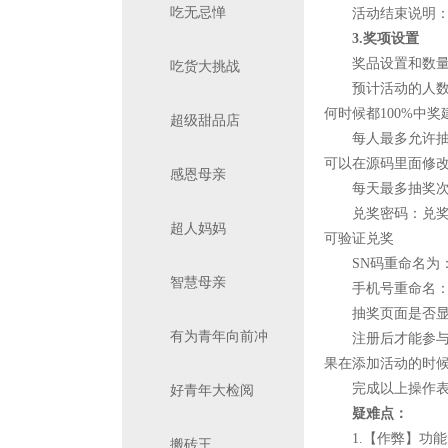
吃无忌惮
活动结束说明
3.奖项设置
奖品设置和数量添加(
吃货大挑战
预计活动的人数：预
何时候都100%中
超级甜品店
每人最多允许抽奖
可以在源码里面修改
感恩母亲
每天最多抽奖次数：
兑奖密码：兑奖密
超人妈妈
可验证兑奖
SN码重命名为：例
智慧母亲
手机号重命名：例
抽奖页面是否显示
有为青年向前冲
注册后才能参与：
果在添加活动的时
完成以上操作表示
好青年大检阅
疑难点：
1.【作弊】功能的使用
搬砖王