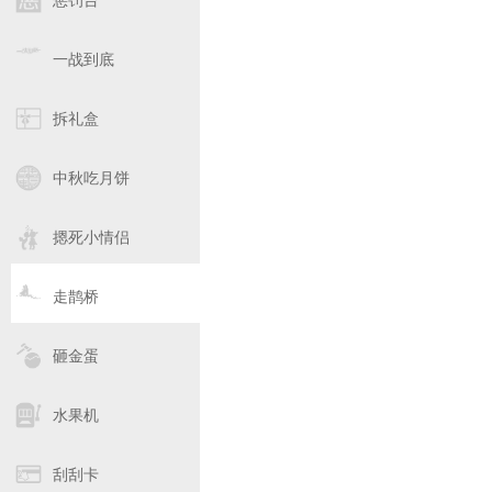
惩罚台
一战到底
拆礼盒
中秋吃月饼
摁死小情侣
走鹊桥
砸金蛋
水果机
刮刮卡