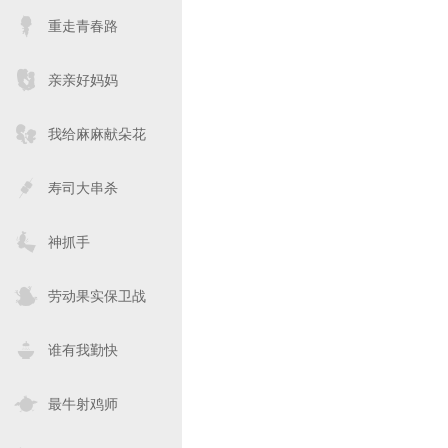
重走青春路
亲亲好妈妈
我给麻麻献朵花
寿司大串杀
神抓手
劳动果实保卫战
谁有我勤快
最牛射鸡师