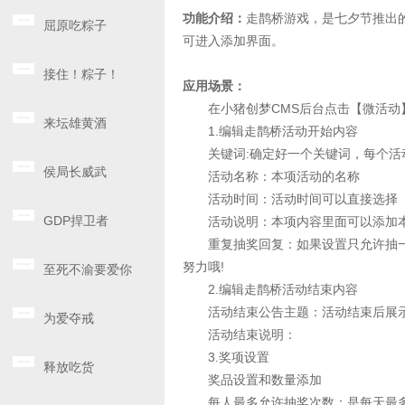
功能介绍：
走鹊桥游戏，是七夕节推出的
屈原吃粽子
可进入添加界面。
接住！粽子！
应用场景：
在小猪创梦CMS后台点击【微活动】
来坛雄黄酒
1.编辑走鹊桥活动开始内容
关键词:确定好一个关键词，每个活动
侯局长威武
活动名称：本项活动的名称
活动时间：活动时间可以直接选择
GDP捍卫者
活动说明：本项内容里面可以添加本
重复抽奖回复：如果设置只允许抽一次
努力哦!
至死不渝要爱你
2.编辑走鹊桥活动结束内容
活动结束公告主题：活动结束后展
为爱夺戒
活动结束说明：
3.奖项设置
释放吃货
奖品设置和数量添加
每人最多允许抽奖次数：是每天最多