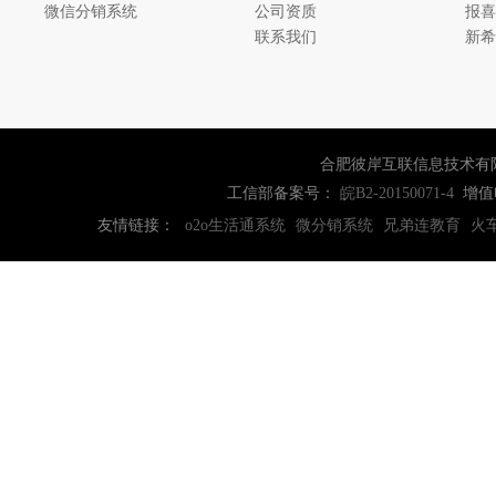
微信分销系统
公司资质
报喜
联系我们
新希
合肥彼岸互联信息技术有
工信部备案号：
增值
皖B2-20150071-4
友情链接：
o2o生活通系统
微分销系统
兄弟连教育
火