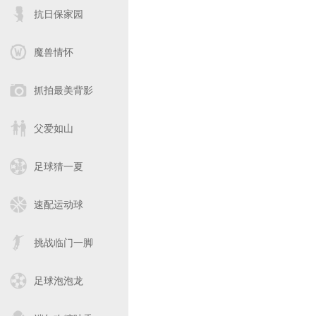
抗日保家园
魔兽情怀
抓拍最美背影
父爱如山
足球猜一夏
速配运动球
挑战临门一脚
足球泡泡龙