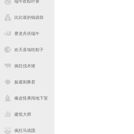
端午欢粽叶香
比比谁的钱袋鼓
赛龙舟庆端午
欢天喜地吃粽子
疯狂伐木猪
躲避刺豚君
橡皮怪勇闯地下室
建筑大师
疯狂马戏团