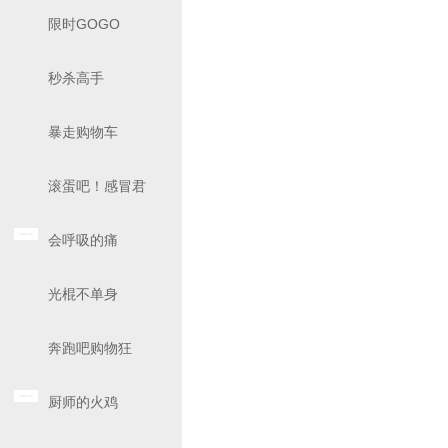
限时GOGO
秒杀高手
暴走购物车
滚蛋吧！感冒君
会呼吸的痛
光棍不单身
奔跑吧购物狂
厨师的火鸡