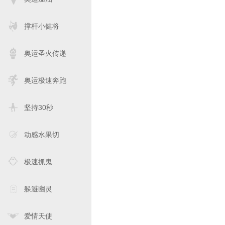
撑杆小健将
奥运圣火传递
奥运极速奔跑
坚持30秒
动感水果切
极速抓鬼
躲避幽灵
爱情天使