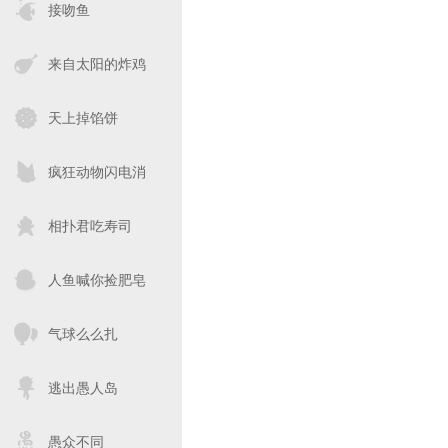
接吻鱼
来自太阳的炸鸡
天上掉馅饼
疯狂动物闪电消
相扑君吃寿司
人鱼喊你捡肥皂
气球么么扎
逃出愚人岛
愚众不同