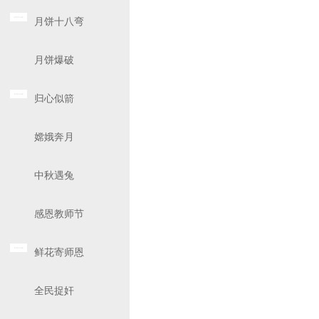
月饼十八弯
月饼爆破
归心似箭
嫦娥奔月
中秋遇兔
感恩教师节
鲜花寄师恩
全民捉奸