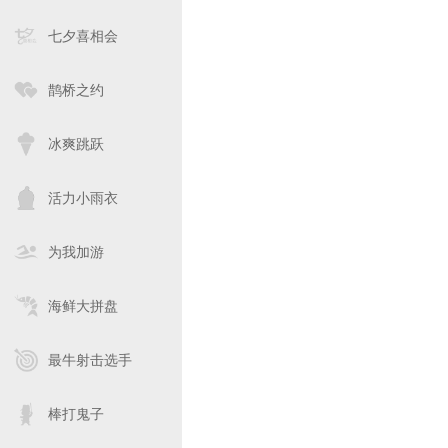
七夕喜相会
鹊桥之约
冰爽跳跃
活力小雨衣
为我加游
海鲜大拼盘
最牛射击选手
棒打鬼子