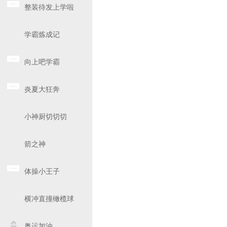
整装待发上学啦
学霸炼成记
向上吧学霸
炎夏大狂奔
小神厨切切切
箭之神
体操小王子
横冲直撞橄榄球
奥运加油