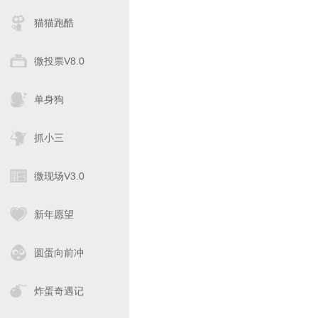
猫猫跑酷
微投票V8.0
单身狗
抓小三
微现场V3.0
新年愿望
圆蛋向前冲
炸蛋奇遇记