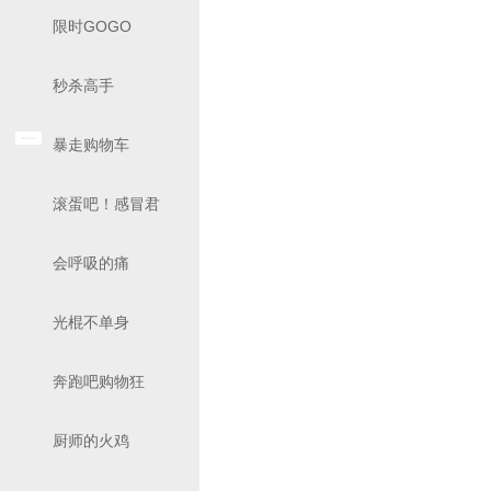
限时GOGO
秒杀高手
暴走购物车
滚蛋吧！感冒君
会呼吸的痛
光棍不单身
奔跑吧购物狂
厨师的火鸡