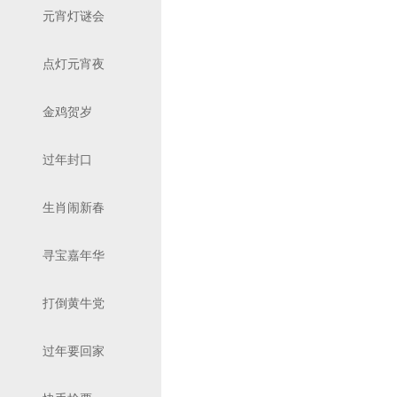
元宵灯谜会
点灯元宵夜
金鸡贺岁
过年封口
生肖闹新春
寻宝嘉年华
打倒黄牛党
过年要回家