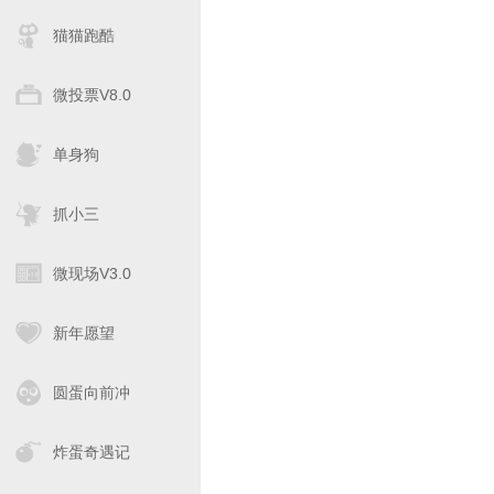
猫猫跑酷
微投票V8.0
单身狗
抓小三
微现场V3.0
新年愿望
圆蛋向前冲
炸蛋奇遇记