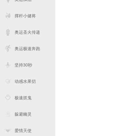
撑杆小健将
奥运圣火传递
奥运极速奔跑
坚持30秒
动感水果切
极速抓鬼
躲避幽灵
爱情天使