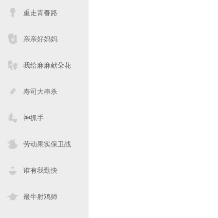
重走青春路
亲亲好妈妈
我给麻麻献朵花
寿司大串杀
神抓手
劳动果实保卫战
谁有我勤快
最牛射鸡师