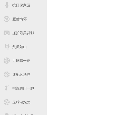
抗日保家园
魔兽情怀
抓拍最美背影
父爱如山
足球猜一夏
速配运动球
挑战临门一脚
足球泡泡龙