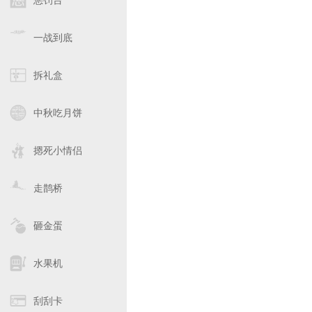
惩罚台
一战到底
拆礼盒
中秋吃月饼
摁死小情侣
走鹊桥
砸金蛋
水果机
刮刮卡