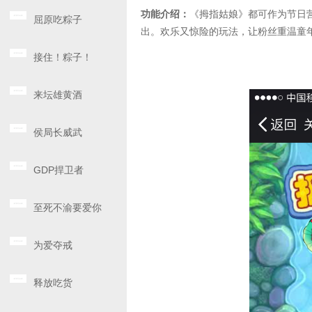
功能介绍：
《拇指姑娘》都可作为节日
屈原吃粽子
出。欢乐又惊险的玩法，让粉丝重温童
接住！粽子！
来坛雄黄酒
侯局长威武
GDP捍卫者
至死不渝要爱你
为爱夺戒
释放吃货