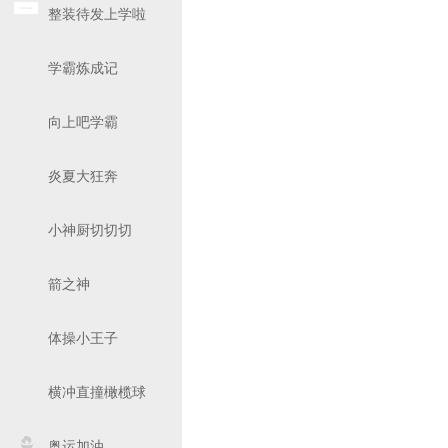
整装待发上学啦
学霸炼成记
向上吧学霸
炎夏大狂奔
小神厨切切切
箭之神
体操小王子
横冲直撞橄榄球
奥运加油