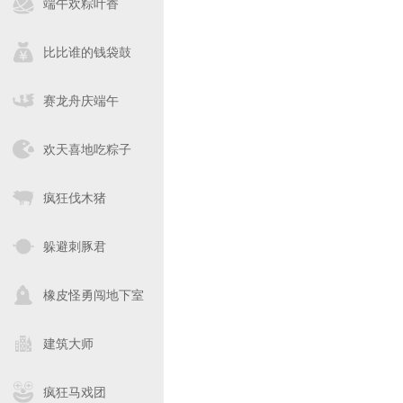
端午欢粽叶香
比比谁的钱袋鼓
赛龙舟庆端午
欢天喜地吃粽子
疯狂伐木猪
躲避刺豚君
橡皮怪勇闯地下室
建筑大师
疯狂马戏团