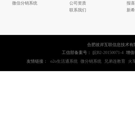
微信分销系统
公司资质
报喜
联系我们
新希
合肥彼岸互联信息技术有
工信部备案号：
增值
皖B2-20150071-4
友情链接：
o2o生活通系统
微分销系统
兄弟连教育
火