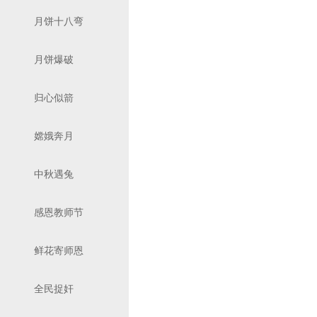
月饼十八弯
月饼爆破
归心似箭
嫦娥奔月
中秋遇兔
感恩教师节
鲜花寄师恩
全民捉奸