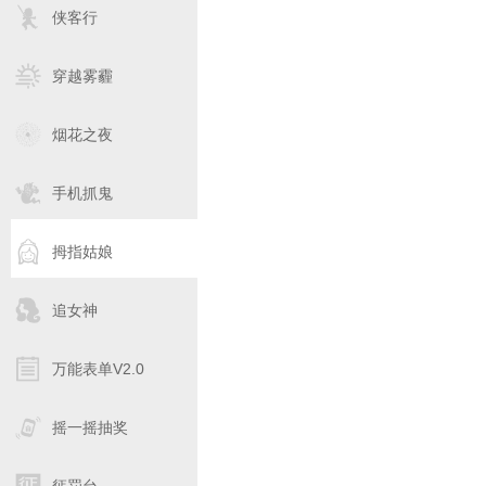
侠客行
穿越雾霾
烟花之夜
手机抓鬼
拇指姑娘
追女神
万能表单V2.0
摇一摇抽奖