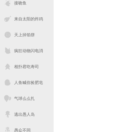
接吻鱼
来自太阳的炸鸡
天上掉馅饼
疯狂动物闪电消
相扑君吃寿司
人鱼喊你捡肥皂
气球么么扎
逃出愚人岛
愚众不同