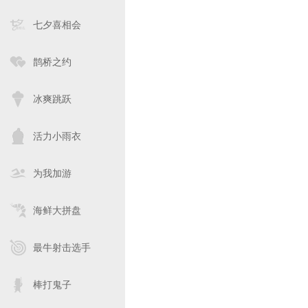
七夕喜相会
鹊桥之约
冰爽跳跃
活力小雨衣
为我加游
海鲜大拼盘
最牛射击选手
棒打鬼子