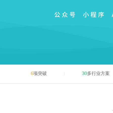
6
30
项突破
多行业方案