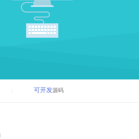
可开发
源码
能