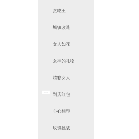
贪吃王
城镇改造
女人如花
女神的礼物
炫彩女人
到店红包
心心相印
玫瑰挑战