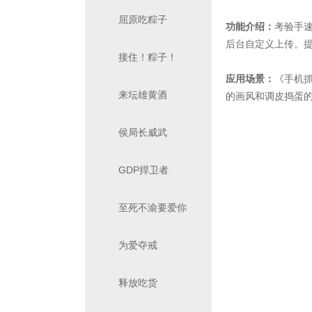
屈原吃粽子
功能介绍：
考验手速
后台自定义上传。
接住！粽子！
应用场景：
《手机抓
来坛雄黄酒
的画风和调皮捣蛋
侯局长威武
GDP捍卫者
至死不渝要爱你
为爱夺戒
释放吃货