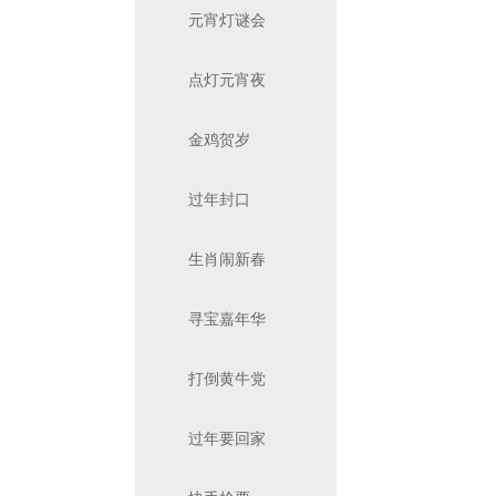
元宵灯谜会
点灯元宵夜
金鸡贺岁
过年封口
生肖闹新春
寻宝嘉年华
打倒黄牛党
过年要回家