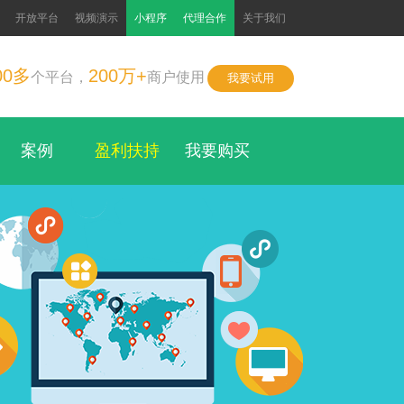
开放平台
视频演示
小程序
代理合作
关于我们
00多
200万+
个平台，
商户使用
我要试用
案例
盈利扶持
我要购买