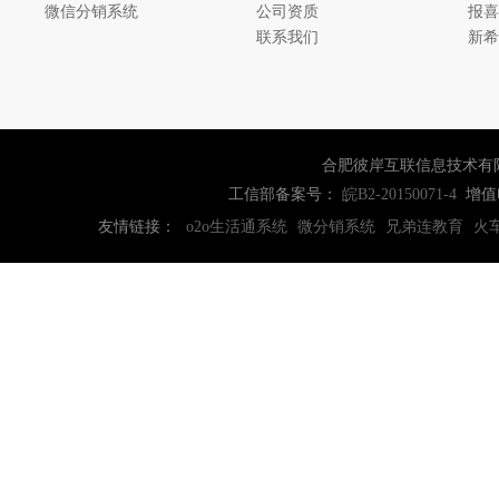
微信分销系统
公司资质
报喜
联系我们
新希
合肥彼岸互联信息技术有
工信部备案号：
增值
皖B2-20150071-4
友情链接：
o2o生活通系统
微分销系统
兄弟连教育
火