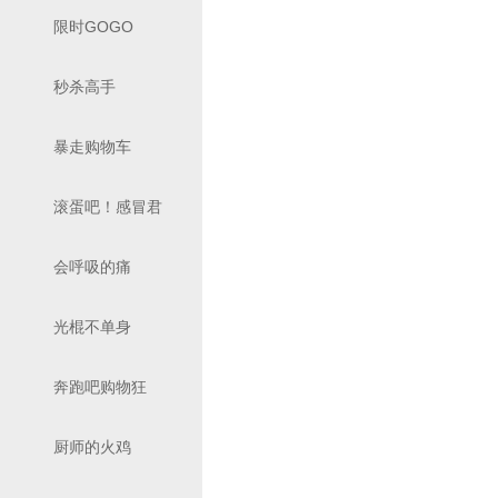
限时GOGO
秒杀高手
暴走购物车
滚蛋吧！感冒君
会呼吸的痛
光棍不单身
奔跑吧购物狂
厨师的火鸡