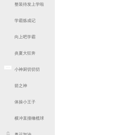
整装待发上学啦
学霸炼成记
向上吧学霸
炎夏大狂奔
小神厨切切切
箭之神
体操小王子
横冲直撞橄榄球
奥运加油