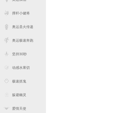
撑杆小健将
奥运圣火传递
奥运极速奔跑
坚持30秒
动感水果切
极速抓鬼
躲避幽灵
爱情天使