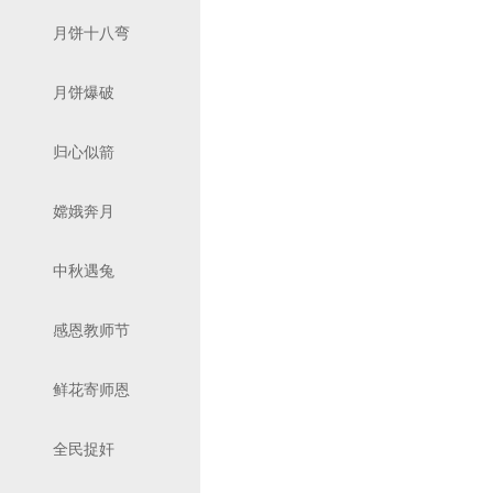
月饼十八弯
月饼爆破
归心似箭
嫦娥奔月
中秋遇兔
感恩教师节
鲜花寄师恩
全民捉奸