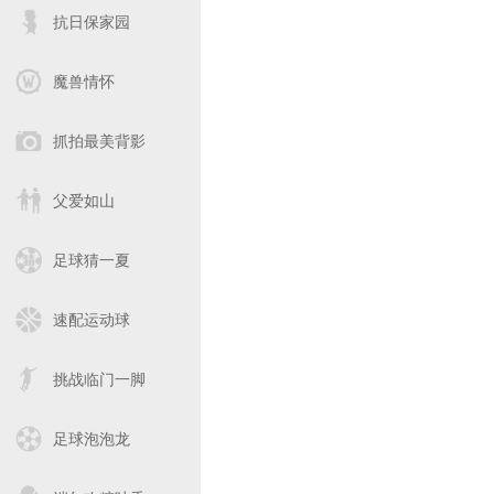
抗日保家园
魔兽情怀
抓拍最美背影
父爱如山
足球猜一夏
速配运动球
挑战临门一脚
足球泡泡龙