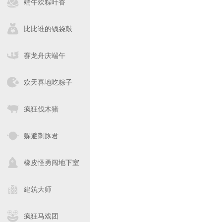
端午欢粽叶香
比比谁的钱袋鼓
赛龙舟庆端午
欢天喜地吃粽子
疯狂伐木猪
躲避刺豚君
橡皮怪勇闯地下室
建筑大师
疯狂马戏团