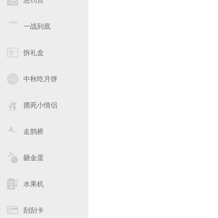
惩罚台
一战到底
拆礼盒
中秋吃月饼
摁死小情侣
走鹊桥
砸金蛋
水果机
刮刮卡