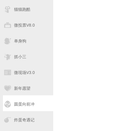
猫猫跑酷
微投票V8.0
单身狗
抓小三
微现场V3.0
新年愿望
圆蛋向前冲
炸蛋奇遇记