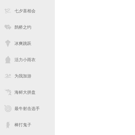
七夕喜相会
鹊桥之约
冰爽跳跃
活力小雨衣
为我加游
海鲜大拼盘
最牛射击选手
棒打鬼子