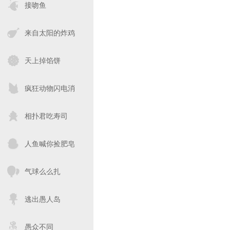
接吻鱼
来自太阳的炸鸡
天上掉馅饼
疯狂动物闪电消
相扑君吃寿司
人鱼喊你捡肥皂
气球么么扎
逃出愚人岛
愚众不同