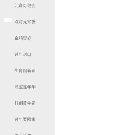
元宵灯谜会
点灯元宵夜
金鸡贺岁
过年封口
生肖闹新春
寻宝嘉年华
打倒黄牛党
过年要回家