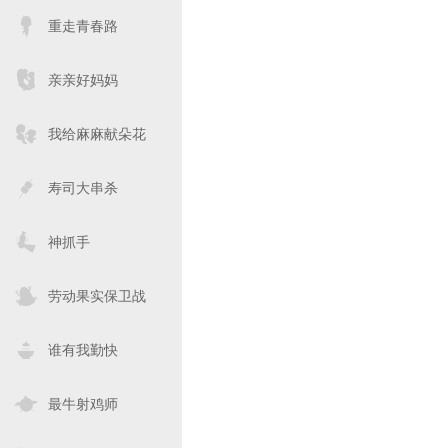
重走青春路
亲亲好妈妈
我给麻麻献朵花
寿司大串杀
神抓手
劳动果实保卫战
谁有我勤快
最牛射鸡师