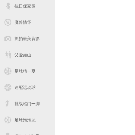
抗日保家园
魔兽情怀
抓拍最美背影
父爱如山
足球猜一夏
速配运动球
挑战临门一脚
足球泡泡龙