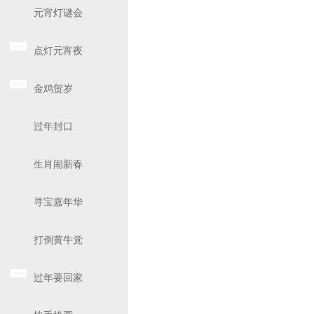
元宵灯谜会
点灯元宵夜
金鸡贺岁
过年封口
生肖闹新春
寻宝嘉年华
打倒黄牛党
过年要回家