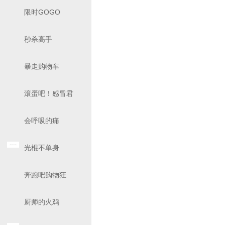
限时GOGO
秒杀高手
暴走购物车
滚蛋吧！感冒君
会呼吸的痛
光棍不单身
奔跑吧购物狂
厨师的火鸡