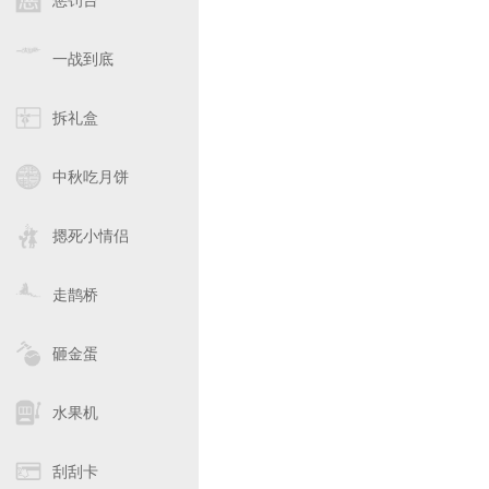
惩罚台
一战到底
拆礼盒
中秋吃月饼
摁死小情侣
走鹊桥
砸金蛋
水果机
刮刮卡