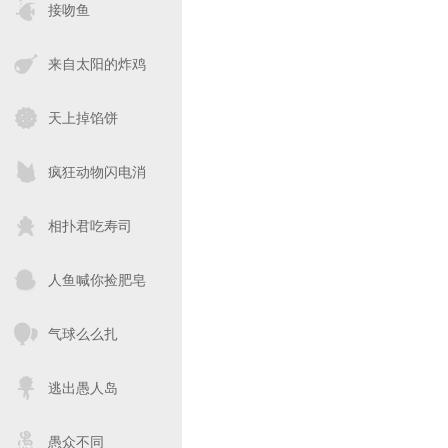
接吻鱼
来自太阳的炸鸡
天上掉馅饼
疯狂动物闪电消
相扑君吃寿司
人鱼喊你捡肥皂
气球么么扎
逃出愚人岛
愚众不同