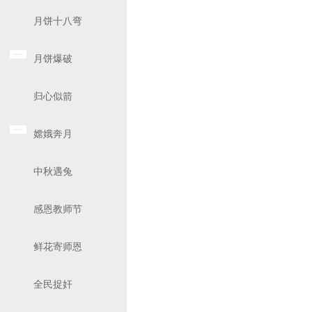
月饼十八弯
月饼爆破
归心似箭
嫦娥奔月
中秋遇兔
感恩教师节
鲜花寄师恩
全民捉奸