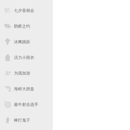
七夕喜相会
鹊桥之约
冰爽跳跃
活力小雨衣
为我加游
海鲜大拼盘
最牛射击选手
棒打鬼子