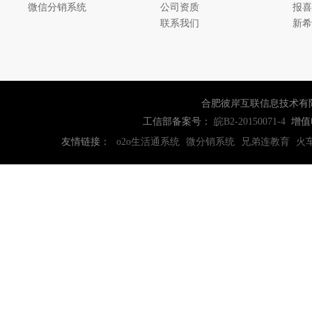
微信分销系统
公司资质
报喜
联系我们
新希
合肥彼岸互联信息技术有
工信部备案号：
增值
皖B2-20150071-4
友情链接：
o2o生活通系统
微分销系统
兄弟连教育
火