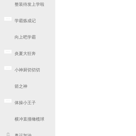
整装待发上学啦
学霸炼成记
向上吧学霸
炎夏大狂奔
小神厨切切切
箭之神
体操小王子
横冲直撞橄榄球
奥运加油