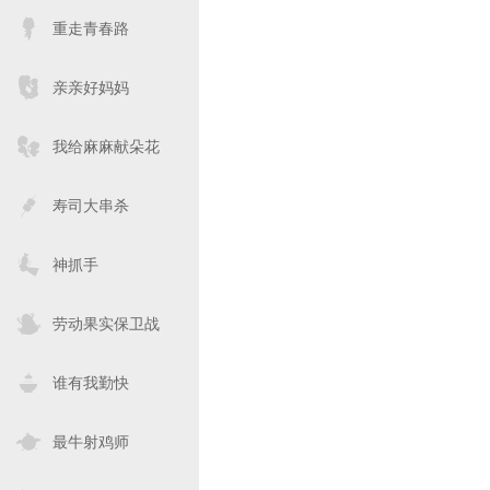
重走青春路
亲亲好妈妈
我给麻麻献朵花
寿司大串杀
神抓手
劳动果实保卫战
谁有我勤快
最牛射鸡师