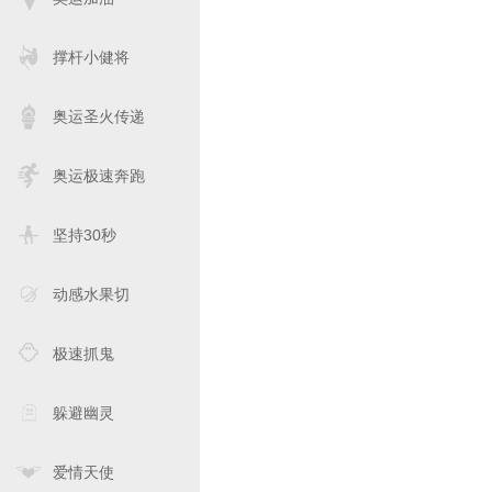
撑杆小健将
奥运圣火传递
奥运极速奔跑
坚持30秒
动感水果切
极速抓鬼
躲避幽灵
爱情天使