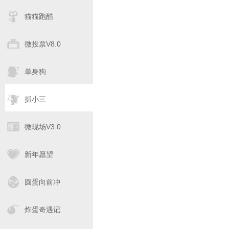
猫猫跑酷
微投票V8.0
单身狗
抓小三
微现场V3.0
新年愿望
圆蛋向前冲
炸蛋奇遇记