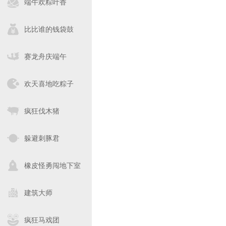
端午欢粽叶香
比比谁的钱袋鼓
赛龙舟庆端午
欢天喜地吃粽子
疯狂伐木猪
躲避刺豚君
橡皮怪勇闯地下室
建筑大师
疯狂马戏团