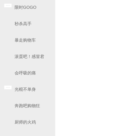
限时GOGO
秒杀高手
暴走购物车
滚蛋吧！感冒君
会呼吸的痛
光棍不单身
奔跑吧购物狂
厨师的火鸡