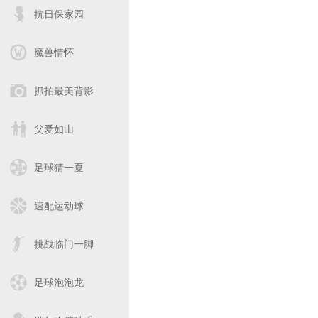
抗日保家园
魔兽情怀
抓拍最美背影
父爱如山
足球猜一夏
速配运动球
挑战临门一脚
足球泡泡龙