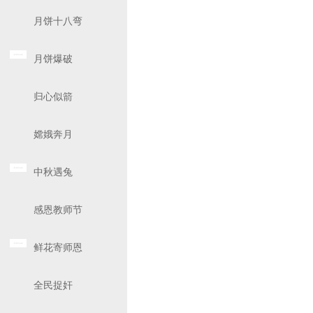
月饼十八弯
月饼爆破
归心似箭
嫦娥奔月
中秋遇兔
感恩教师节
鲜花寄师恩
全民捉奸