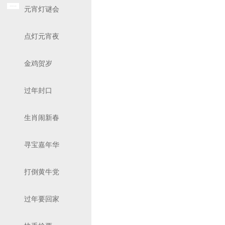
元宵灯谜会
点灯元宵夜
金鸡贺岁
过年封口
生肖闹新春
寻宝嘉年华
打倒黄牛党
过年要回家