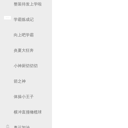
整装待发上学啦
学霸炼成记
向上吧学霸
炎夏大狂奔
小神厨切切切
箭之神
体操小王子
横冲直撞橄榄球
奥运加油