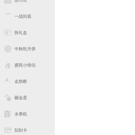
惩罚台
一战到底
拆礼盒
中秋吃月饼
摁死小情侣
走鹊桥
砸金蛋
水果机
刮刮卡