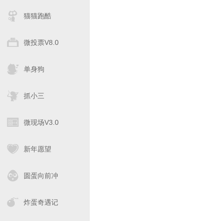
猫猫跑酷
微投票V8.0
单身狗
抓小三
微现场V3.0
新年愿望
圆蛋向前冲
炸蛋奇遇记