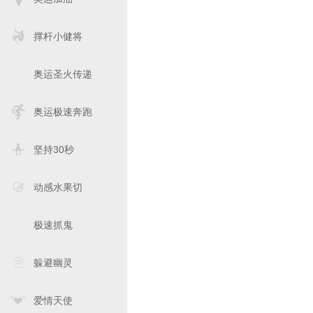
撑杆小健将
奥运圣火传递
奥运极速奔跑
坚持30秒
动感水果切
极速抓鬼
躲避幽灵
爱情天使