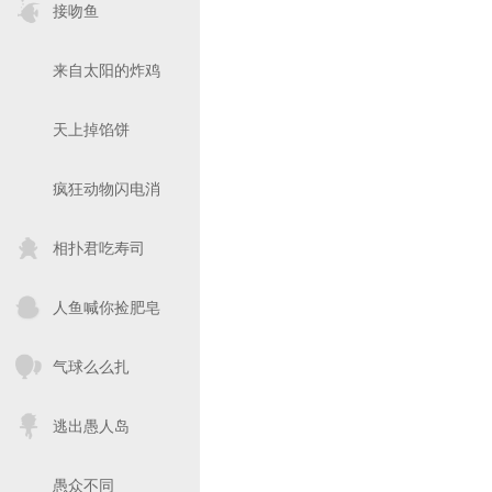
接吻鱼
来自太阳的炸鸡
天上掉馅饼
疯狂动物闪电消
相扑君吃寿司
人鱼喊你捡肥皂
气球么么扎
逃出愚人岛
愚众不同