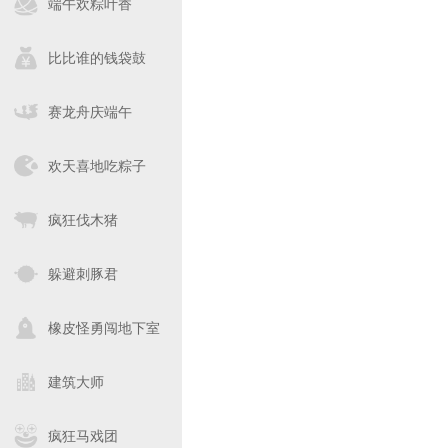
端午欢粽叶香
比比谁的钱袋鼓
赛龙舟庆端午
欢天喜地吃粽子
疯狂伐木猪
躲避刺豚君
橡皮怪勇闯地下室
建筑大师
疯狂马戏团