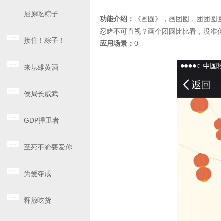
屈原吃粽子
功能介绍：
《画圆》，画团圆，团团圆
忍睹不可直视？画个团圆比比看，没准
接住！粽子！
应用场景：
0
来坛雄黄酒
侯局长威武
GDP捍卫者
至死不渝要爱你
为爱夺戒
释放吃货