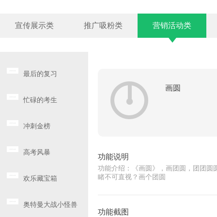
宣传展示类
推广吸粉类
营销活动类
最后的复习
画圆
忙碌的考生
冲刺金榜
高考风暴
功能说明
功能介绍：《画圆》，画团圆，团团圆
睹不可直视？画个团圆
欢乐藏宝箱
奥特曼大战小怪兽
功能截图