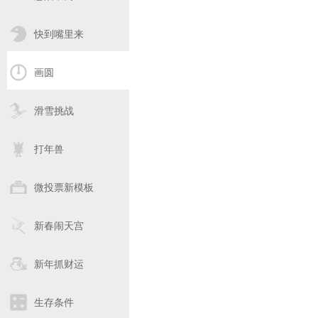
快到嘴里来
画圆
滑雪挑战
打年兽
微投票新模板
新春闹天宫
新年抓财运
生存条件