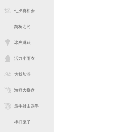
七夕喜相会
鹊桥之约
冰爽跳跃
活力小雨衣
为我加游
海鲜大拼盘
最牛射击选手
棒打鬼子