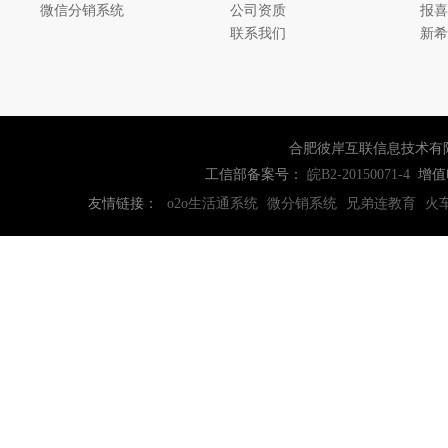
微信分销系统
公司资质
报喜
联系我们
新希
合肥彼岸互联信息技术有
工信部备案号：
增值
皖B2-20150071-4
友情链接：
o2o生活通系统
微分销系统
兄弟连教育
火