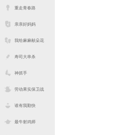
重走青春路
亲亲好妈妈
我给麻麻献朵花
寿司大串杀
神抓手
劳动果实保卫战
谁有我勤快
最牛射鸡师