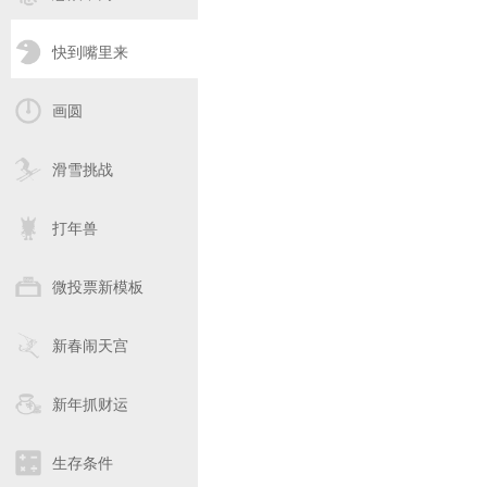
快到嘴里来
画圆
滑雪挑战
打年兽
微投票新模板
新春闹天宫
新年抓财运
生存条件