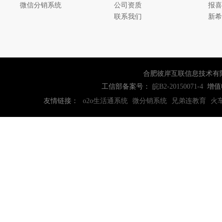
微信分销系统
公司资质
报喜
联系我们
新希
合肥彼岸互联信息技术有
工信部备案号：
增值
皖B2-20150071-4
友情链接：
o2o生活通系统
微分销系统
兄弟连教育
火