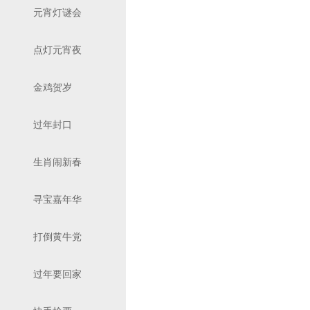
元宵灯谜会
点灯元宵夜
金鸡贺岁
过年封口
生肖闹新春
寻宝嘉年华
打倒黄牛党
过年要回家