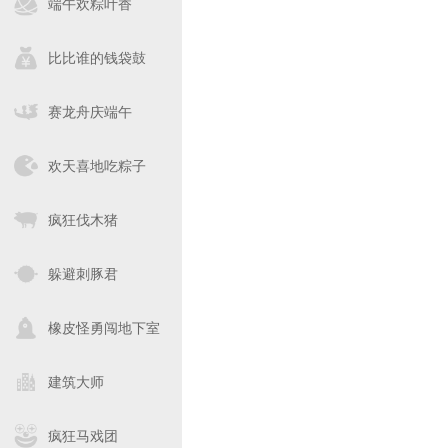
端午欢粽叶香
比比谁的钱袋鼓
赛龙舟庆端午
欢天喜地吃粽子
疯狂伐木猪
躲避刺豚君
橡皮怪勇闯地下室
建筑大师
疯狂马戏团