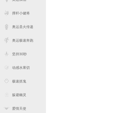
撑杆小健将
奥运圣火传递
奥运极速奔跑
坚持30秒
动感水果切
极速抓鬼
躲避幽灵
爱情天使