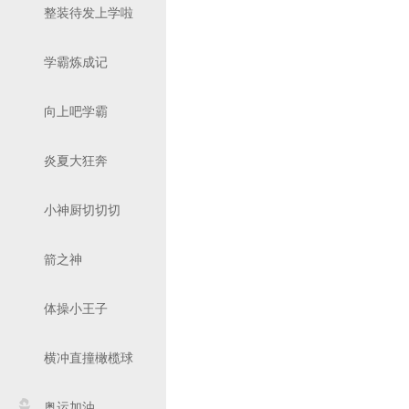
整装待发上学啦
学霸炼成记
向上吧学霸
炎夏大狂奔
小神厨切切切
箭之神
体操小王子
横冲直撞橄榄球
奥运加油