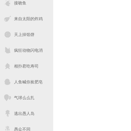
接吻鱼
来自太阳的炸鸡
天上掉馅饼
疯狂动物闪电消
相扑君吃寿司
人鱼喊你捡肥皂
气球么么扎
逃出愚人岛
愚众不同