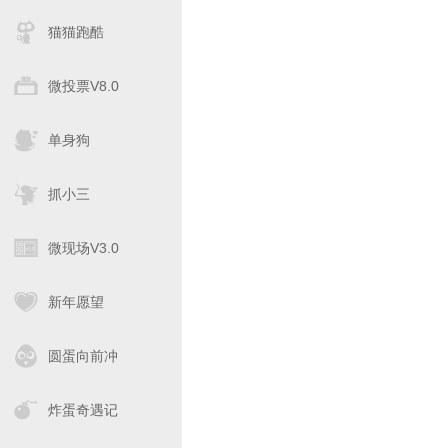
猫猫跑酷
微投票V8.0
单身狗
抓小三
微现场V3.0
新年愿望
圆蛋向前冲
炸蛋奇遇记