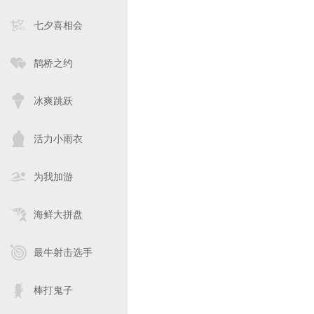
七夕喜相会
鹊桥之约
冰爽跳跃
活力小雨衣
为我加游
海鲜大拼盘
最牛射击选手
棒打鬼子