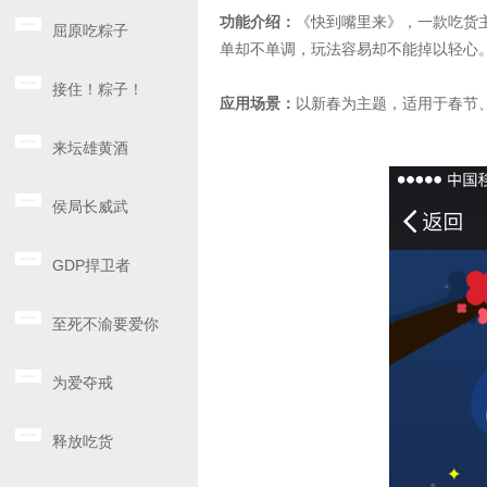
功能介绍：
《快到嘴里来》，一款吃货
屈原吃粽子
单却不单调，玩法容易却不能掉以轻心
接住！粽子！
应用场景：
以新春为主题，适用于春节
来坛雄黄酒
侯局长威武
GDP捍卫者
至死不渝要爱你
为爱夺戒
释放吃货