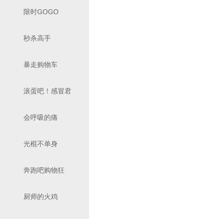
限时GOGO
秒杀高手
暴走购物车
滚蛋吧！感冒君
会呼吸的痛
光棍不单身
奔跑吧购物狂
厨师的火鸡