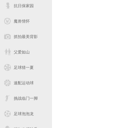
抗日保家园
魔兽情怀
抓拍最美背影
父爱如山
足球猜一夏
速配运动球
挑战临门一脚
足球泡泡龙