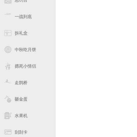
惩罚台
一战到底
拆礼盒
中秋吃月饼
摁死小情侣
走鹊桥
砸金蛋
水果机
刮刮卡