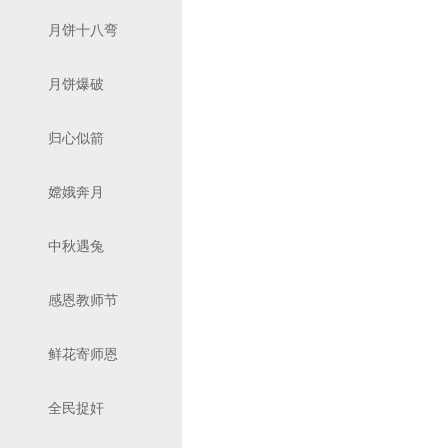
月饼十八弯
月饼爆破
归心似箭
嫦娥奔月
中秋遇兔
感恩教师节
鲜花寄师恩
全民捉奸