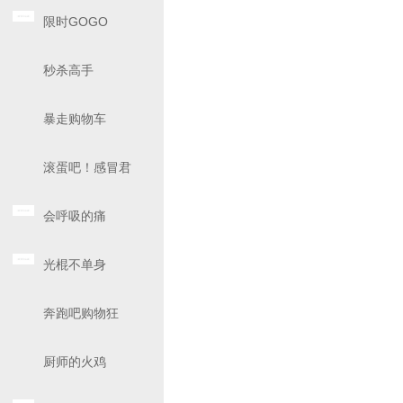
限时GOGO
秒杀高手
暴走购物车
滚蛋吧！感冒君
会呼吸的痛
光棍不单身
奔跑吧购物狂
厨师的火鸡