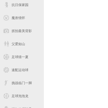
抗日保家园
魔兽情怀
抓拍最美背影
父爱如山
足球猜一夏
速配运动球
挑战临门一脚
足球泡泡龙