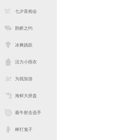
七夕喜相会
鹊桥之约
冰爽跳跃
活力小雨衣
为我加游
海鲜大拼盘
最牛射击选手
棒打鬼子