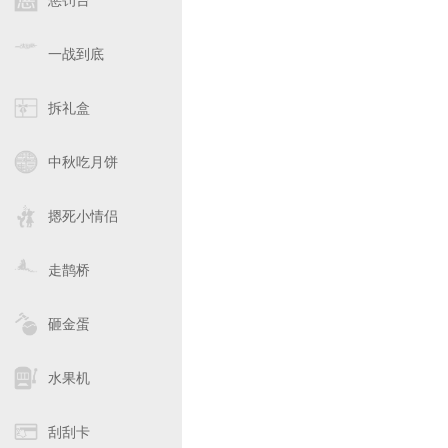
惩罚台
一战到底
拆礼盒
中秋吃月饼
摁死小情侣
走鹊桥
砸金蛋
水果机
刮刮卡