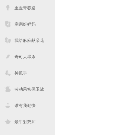
重走青春路
亲亲好妈妈
我给麻麻献朵花
寿司大串杀
神抓手
劳动果实保卫战
谁有我勤快
最牛射鸡师