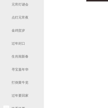
元宵灯谜会
点灯元宵夜
金鸡贺岁
过年封口
生肖闹新春
寻宝嘉年华
打倒黄牛党
过年要回家