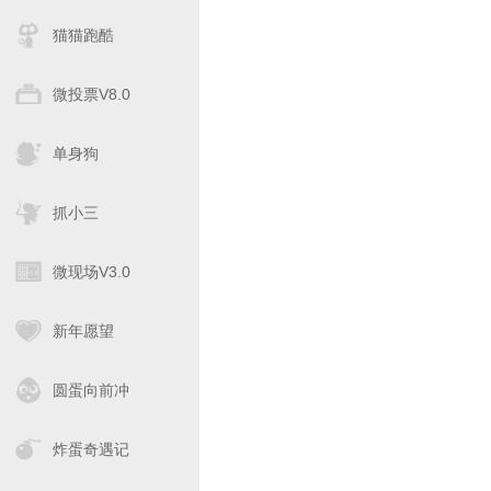
猫猫跑酷
微投票V8.0
单身狗
抓小三
微现场V3.0
新年愿望
圆蛋向前冲
炸蛋奇遇记