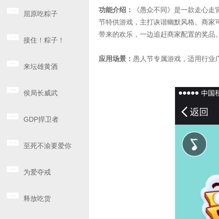
功能介绍：
《愚众不同》是一款走心走
屈原吃粽子
节特供游戏，主打诙谐幽默风格。商家
带来的欢乐，一边追赶商家配置的奖品
接住！粽子！
应用场景：
愚人节专属游戏，适用行业
来坛雄黄酒
侯局长威武
GDP捍卫者
至死不渝要爱你
为爱夺戒
释放吃货