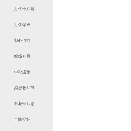
月饼十八弯
月饼爆破
归心似箭
嫦娥奔月
中秋遇兔
感恩教师节
鲜花寄师恩
全民捉奸