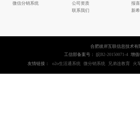
微信分销系统
公司资质
报喜
联系我们
新希
合肥彼岸互联信息技术有
工信部备案号：
增值
皖B2-20150071-4
友情链接：
o2o生活通系统
微分销系统
兄弟连教育
火