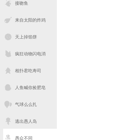
接吻鱼
来自太阳的炸鸡
天上掉馅饼
疯狂动物闪电消
相扑君吃寿司
人鱼喊你捡肥皂
气球么么扎
逃出愚人岛
愚众不同