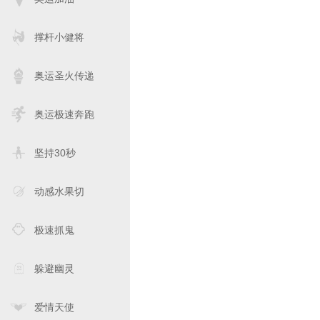
撑杆小健将
奥运圣火传递
奥运极速奔跑
坚持30秒
动感水果切
极速抓鬼
躲避幽灵
爱情天使