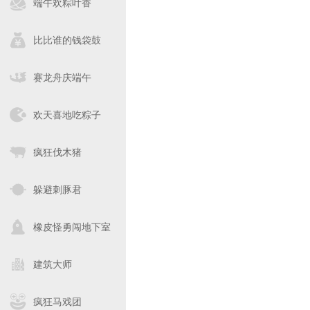
端午欢粽叶香
比比谁的钱袋鼓
赛龙舟庆端午
欢天喜地吃粽子
疯狂伐木猪
躲避刺豚君
橡皮怪勇闯地下室
建筑大师
疯狂马戏团