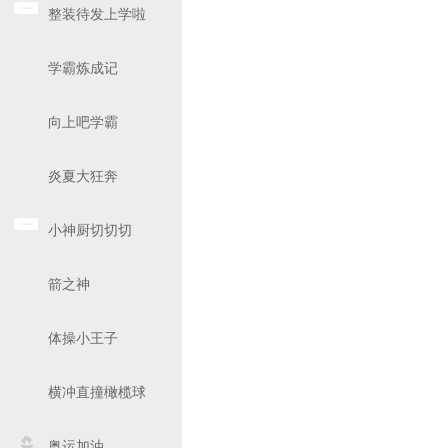
整装待发上学啦
学霸炼成记
向上吧学霸
炎夏大狂奔
小神厨切切切
箭之神
体操小王子
横冲直撞橄榄球
奥运加油