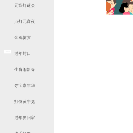
元宵灯谜会
点灯元宵夜
金鸡贺岁
过年封口
生肖闹新春
寻宝嘉年华
打倒黄牛党
过年要回家