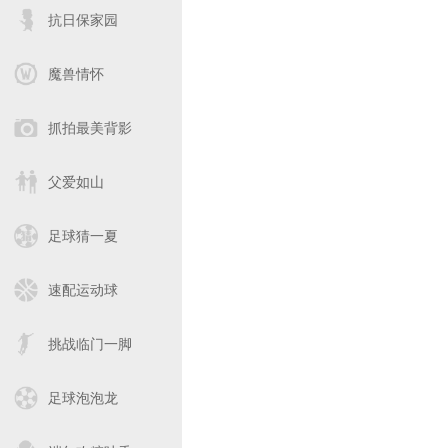
抗日保家园
魔兽情怀
抓拍最美背影
父爱如山
足球猜一夏
速配运动球
挑战临门一脚
足球泡泡龙