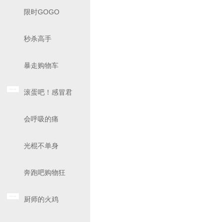
限时GOGO
秒杀高手
暴走购物车
滚蛋吧！感冒君
会呼吸的痛
光棍不单身
奔跑吧购物狂
厨师的火鸡