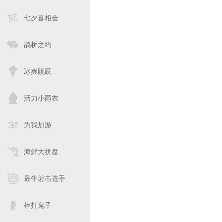
七夕喜相会
鹊桥之约
冰爽跳跃
活力小雨衣
为我加游
海鲜大拼盘
最牛射击选手
棒打鬼子