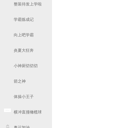
整装待发上学啦
学霸炼成记
向上吧学霸
炎夏大狂奔
小神厨切切切
箭之神
体操小王子
横冲直撞橄榄球
奥运加油