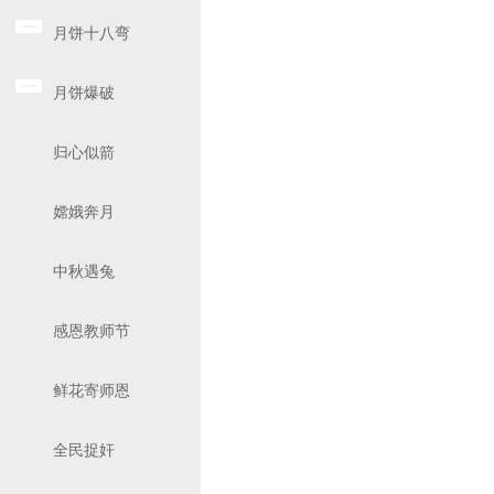
月饼十八弯
月饼爆破
归心似箭
嫦娥奔月
中秋遇兔
感恩教师节
鲜花寄师恩
全民捉奸