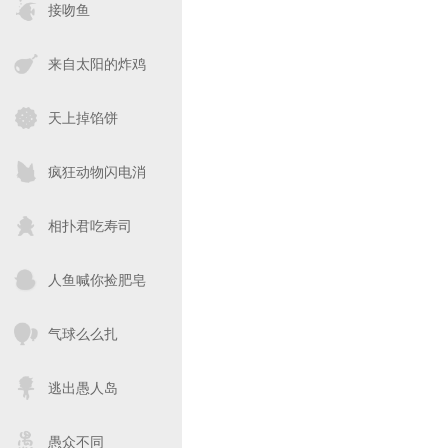
接吻鱼
来自太阳的炸鸡
天上掉馅饼
疯狂动物闪电消
相扑君吃寿司
人鱼喊你捡肥皂
气球么么扎
逃出愚人岛
愚众不同