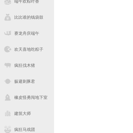
端午欢粽叶香
比比谁的钱袋鼓
赛龙舟庆端午
欢天喜地吃粽子
疯狂伐木猪
躲避刺豚君
橡皮怪勇闯地下室
建筑大师
疯狂马戏团