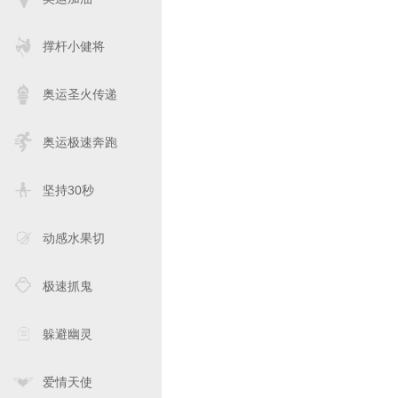
撑杆小健将
奥运圣火传递
奥运极速奔跑
坚持30秒
动感水果切
极速抓鬼
躲避幽灵
爱情天使