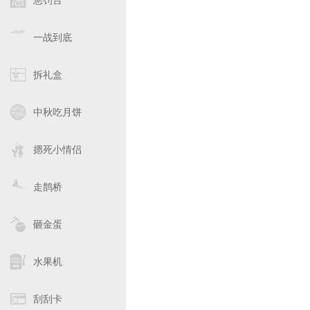
惩罚台
一战到底
拆礼盒
中秋吃月饼
摁死小情侣
走鹊桥
砸金蛋
水果机
刮刮卡