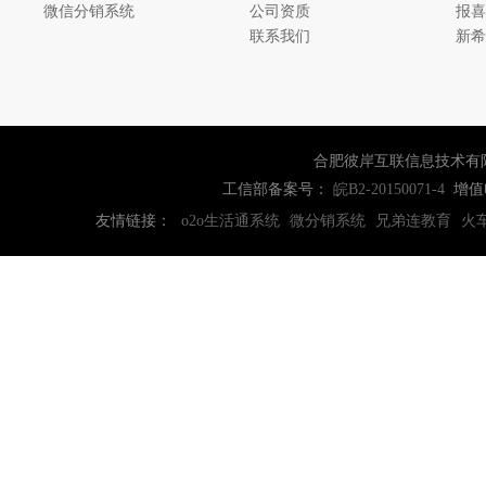
微信分销系统
公司资质
报喜
联系我们
新希
合肥彼岸互联信息技术有
工信部备案号：
增值
皖B2-20150071-4
友情链接：
o2o生活通系统
微分销系统
兄弟连教育
火