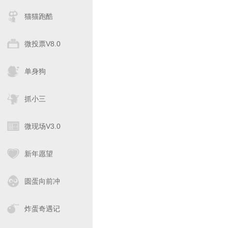
猫猫跑酷
微投票V8.0
单身狗
抓小三
微现场V3.0
新年愿望
圆蛋向前冲
炸蛋奇遇记