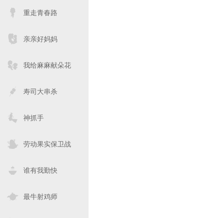
重走青春路
亲亲好妈妈
我给麻麻献朵花
寿司大串杀
神抓手
劳动果实保卫战
谁有我勤快
最牛射鸡师