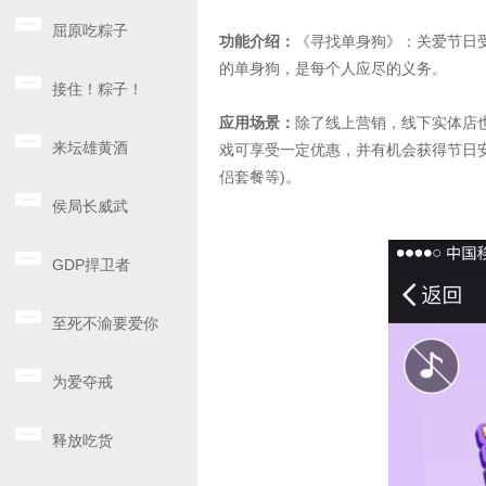
屈原吃粽子
功能介绍：
《寻找单身狗》：关爱节日
的单身狗，是每个人应尽的义务。
接住！粽子！
应用场景：
除了线上营销，线下实体店
来坛雄黄酒
戏可享受一定优惠，并有机会获得节日安
侣套餐等)。
侯局长威武
GDP捍卫者
至死不渝要爱你
为爱夺戒
释放吃货