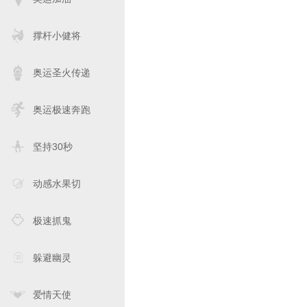
撑杆小健将
奥运圣火传递
奥运极速奔跑
坚持30秒
动感水果切
极速抓鬼
躲避幽灵
爱情天使