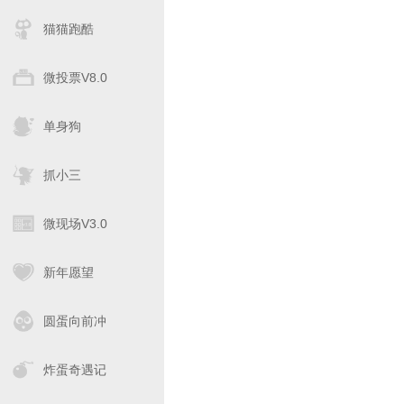
猫猫跑酷
微投票V8.0
单身狗
抓小三
微现场V3.0
新年愿望
圆蛋向前冲
炸蛋奇遇记