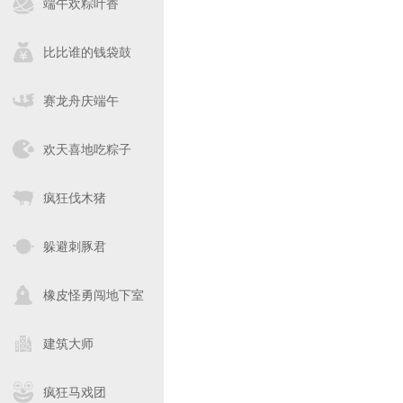
端午欢粽叶香
比比谁的钱袋鼓
赛龙舟庆端午
欢天喜地吃粽子
疯狂伐木猪
躲避刺豚君
橡皮怪勇闯地下室
建筑大师
疯狂马戏团