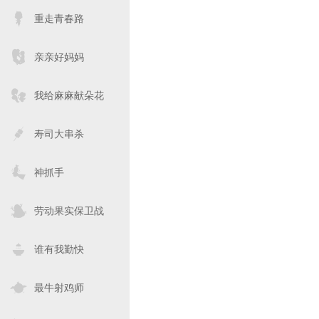
重走青春路
亲亲好妈妈
我给麻麻献朵花
寿司大串杀
神抓手
劳动果实保卫战
谁有我勤快
最牛射鸡师