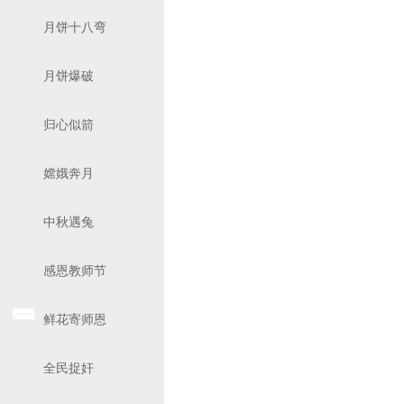
月饼十八弯
月饼爆破
归心似箭
嫦娥奔月
中秋遇兔
感恩教师节
鲜花寄师恩
全民捉奸