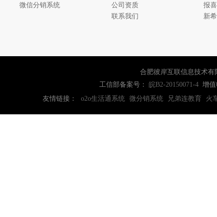
微信分销系统
公司资质
报喜
联系我们
新希
合肥彼岸互联信息技术有
工信部备案号：
增值
皖B2-20150071-4
友情链接：
o2o生活通系统
微分销系统
兄弟连教育
火