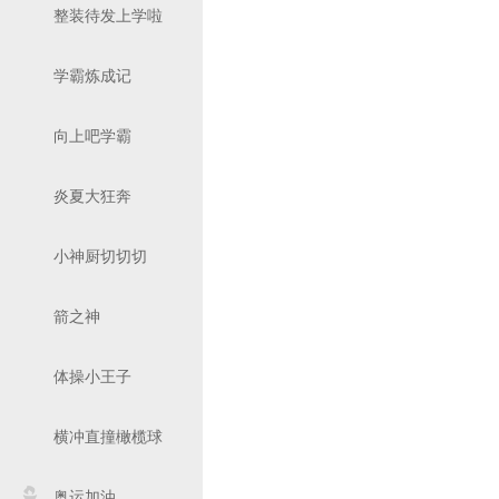
整装待发上学啦
学霸炼成记
向上吧学霸
炎夏大狂奔
小神厨切切切
箭之神
体操小王子
横冲直撞橄榄球
奥运加油