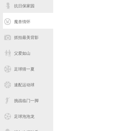
抗日保家园
魔兽情怀
抓拍最美背影
父爱如山
足球猜一夏
速配运动球
挑战临门一脚
足球泡泡龙