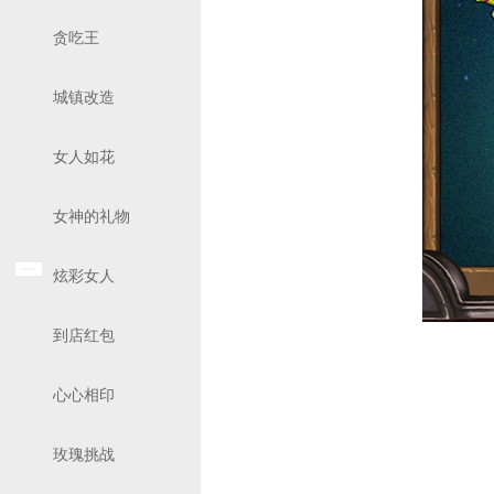
贪吃王
城镇改造
女人如花
女神的礼物
炫彩女人
到店红包
心心相印
玫瑰挑战