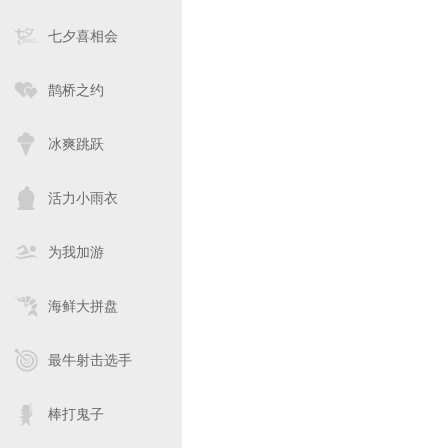
七夕喜相会
鹊桥之约
冰爽跳跃
活力小雨衣
为我加游
海鲜大拼盘
最牛射击选手
棒打鬼子