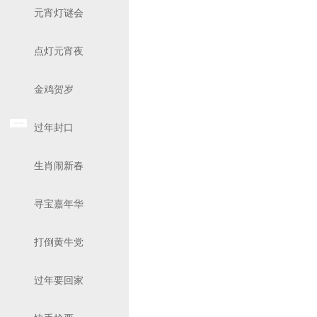
元宵灯谜会
点灯元宵夜
金鸡贺岁
过年封口
生肖闹新春
寻宝嘉年华
打倒黄牛党
过年要回家