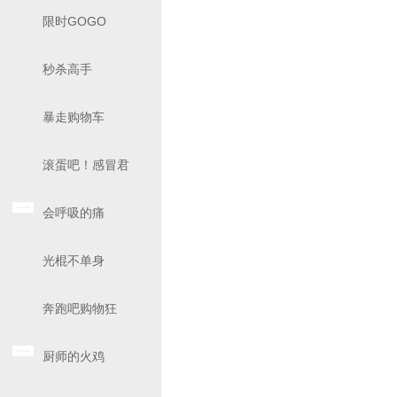
限时GOGO
秒杀高手
暴走购物车
滚蛋吧！感冒君
会呼吸的痛
光棍不单身
奔跑吧购物狂
厨师的火鸡