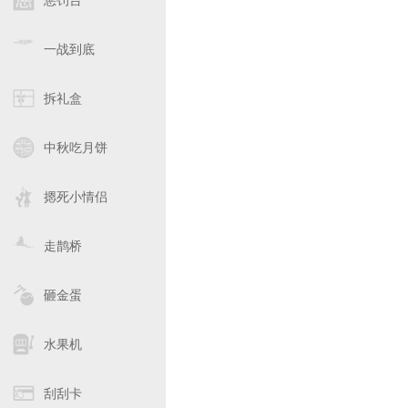
惩罚台
一战到底
拆礼盒
中秋吃月饼
摁死小情侣
走鹊桥
砸金蛋
水果机
刮刮卡