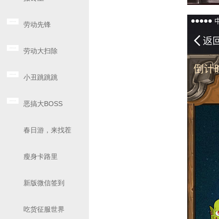
劳动先锋
劳动大扫除
小丑跳跳跳
恶搞大BOSS
春日游，来找茬
瘦身卡路里
新版微信签到
吃货征服世界