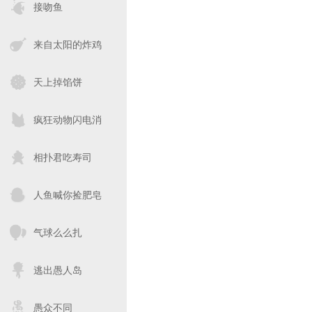
接吻鱼
来自太阳的炸鸡
天上掉馅饼
疯狂动物闪电消
相扑君吃寿司
人鱼喊你捡肥皂
气球么么扎
逃出愚人岛
愚众不同