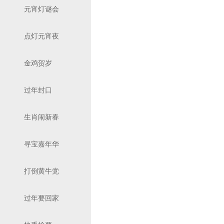
元宵灯谜会
点灯元宵夜
金鸡贺岁
过年封口
生肖闹新春
寻宝嘉年华
打倒黄牛党
过年要回家