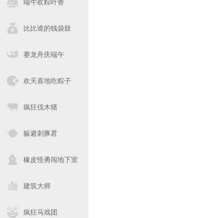
端午欢粽叶香
比比谁的钱袋鼓
赛龙舟庆端午
欢天喜地吃粽子
疯狂伐木猪
躲避刺豚君
橡皮怪勇闯地下室
建筑大师
疯狂马戏团