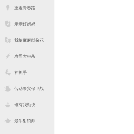
重走青春路
亲亲好妈妈
我给麻麻献朵花
寿司大串杀
神抓手
劳动果实保卫战
谁有我勤快
最牛射鸡师