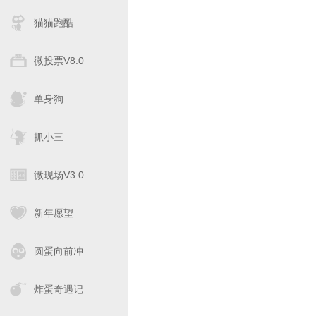
猫猫跑酷
微投票V8.0
单身狗
抓小三
微现场V3.0
新年愿望
圆蛋向前冲
炸蛋奇遇记