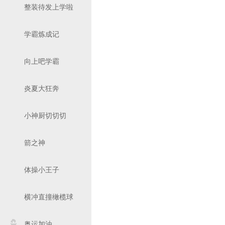
整装待发上学啦
学霸炼成记
向上吧学霸
炎夏大狂奔
小神厨切切切
箭之神
体操小王子
横冲直撞橄榄球
奥运加油