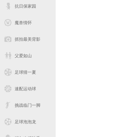
抗日保家园
魔兽情怀
抓拍最美背影
父爱如山
足球猜一夏
速配运动球
挑战临门一脚
足球泡泡龙