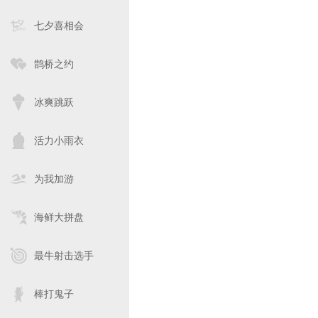
七夕喜相会
鹊桥之约
冰爽跳跃
活力小雨衣
为我加游
海鲜大拼盘
最牛射击选手
棒打鬼子