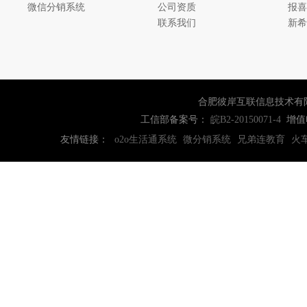
微信分销系统
公司资质
报喜
联系我们
新希
合肥彼岸互联信息技术有
工信部备案号：
增值
皖B2-20150071-4
友情链接：
o2o生活通系统
微分销系统
兄弟连教育
火