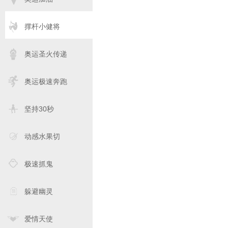
撑杆小健将
奥运圣火传递
奥运极速奔跑
坚持30秒
动感水果切
极速抓鬼
躲避幽灵
爱情天使