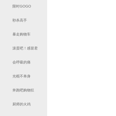
限时GOGO
秒杀高手
暴走购物车
滚蛋吧！感冒君
会呼吸的痛
光棍不单身
奔跑吧购物狂
厨师的火鸡