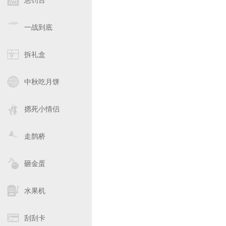
惩罚台
一战到底
拆礼盒
中秋吃月饼
摁死小情侣
走鹊桥
砸金蛋
水果机
刮刮卡