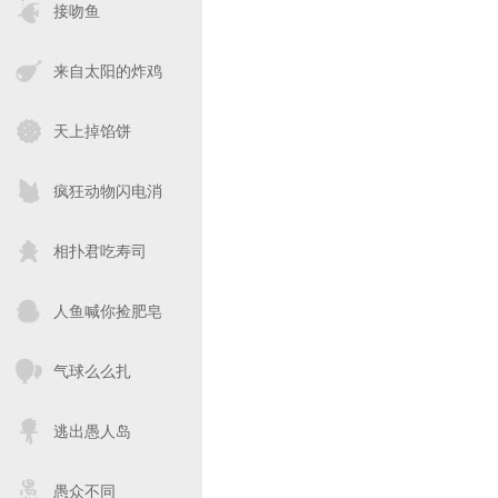
接吻鱼
来自太阳的炸鸡
天上掉馅饼
疯狂动物闪电消
相扑君吃寿司
人鱼喊你捡肥皂
气球么么扎
逃出愚人岛
愚众不同