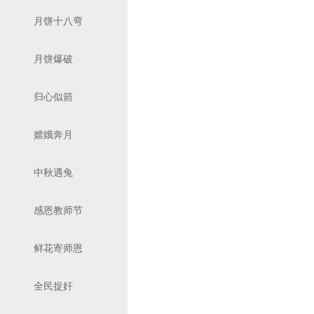
月饼十八弯
月饼爆破
归心似箭
嫦娥奔月
中秋遇兔
感恩教师节
鲜花寄师恩
全民捉奸