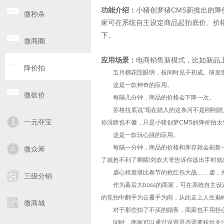
功能介绍：
小猪创梦猪CMS新推出的
微秒杀
家可在系统自主设定商品起拍底价、价
下。
微商圈
应用场景：
电商销售新模式，比如新品
降价拍
五月榴花照眼明，枝间时见子初成。研发部的战
这是一款神奇的应用。
微砍价
每隔几分钟，商品的价格会下降一次。
苏格拉底说“现在踏入的这条河不是刚刚踏入的
一元夺宝
你没瞎也不傻，只是小猪创梦CMS的降价拍太
这是一款玩心跳的应用。
每隔一分钟，商品的价格和库存就会刷新一次。
微众筹
了就抢不到了啊喂!刘欢大哥告诉你该出手时就
虐心程度堪比春节的抢红包大战……虐，并快
三级分销
作为幕后大boss的商家，可在系统自主设
的竞拍中翻手为云覆手为雨，从此走上人生巅
微商城
对于那些拍了不买的顾客，商家也不用担心
同时，商家可以通过设置是否需要粉丝关注才