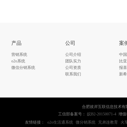
产品
公司
案
营销系统
公司介绍
中国
o2o系统
团队实力
比亚
微信分销系统
公司资质
报喜
联系我们
新希
合肥彼岸互联信息技术有
工信部备案号：
增值
皖B2-20150071-4
友情链接：
o2o生活通系统
微分销系统
兄弟连教育
火