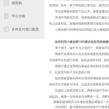
微团购
准营销。此外，客户的拍卖订单信息，都可在后
无论是商家的新款产品上市，限量版爆款促销
平台对账
市场环境瞬息万变，传统电商模式已难以立足
性之必备利器。新颖的电商销售模式创造出与
多种支付接口配置
小猪创梦CMS降价拍应用现已加入微电商
如何利用小猪创梦CMS降价拍应用来做微
举个例子，端午节马上快到了，商家就可以
商家可在系统后台自主添加需要拍卖的商品，
活动细节分别进行设置。如礼盒原价189，起拍
商家可通过设置商品最低价来控制本次促销降
片、以及填写粽子大礼盒的介绍。
如若商家需要利用本次活动来增加粉丝对商
粉丝关注才能参与活动，以及是否需要粉丝详
完成以上设置流程之后，商家的端午节粽子大礼
始起拍，每隔一分钟就会自动降价一元。消费
新颖的促销模式与丰厚的优惠必将吸引一大
与此同时，参与降价拍的所有客户订单及客户