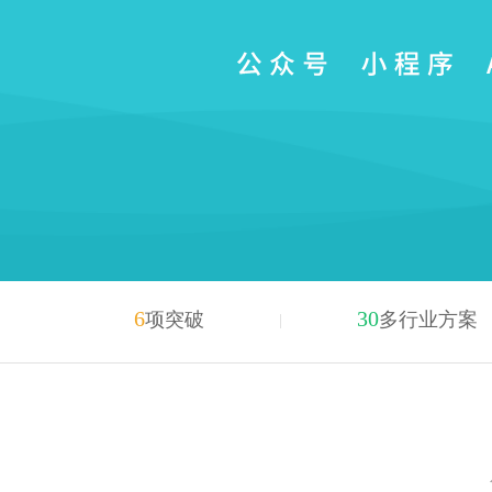
6
30
项突破
多行业方案