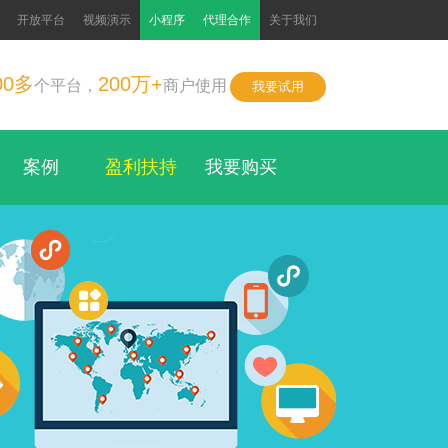
开放平台
视频演示
小程序
代理合作
关于我们
00多
200万+
个平台，
商户使用
我要试用
案例
盈利扶持
我要购买