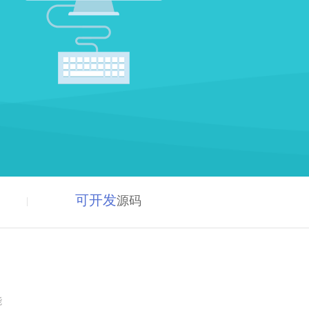
可开发
源码
能