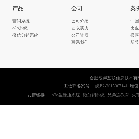
产品
公司
案
营销系统
公司介绍
中国
o2o系统
团队实力
比亚
微信分销系统
公司资质
报喜
联系我们
新希
合肥彼岸互联信息技术有
工信部备案号：
增值
皖B2-20150071-4
友情链接：
o2o生活通系统
微分销系统
兄弟连教育
火