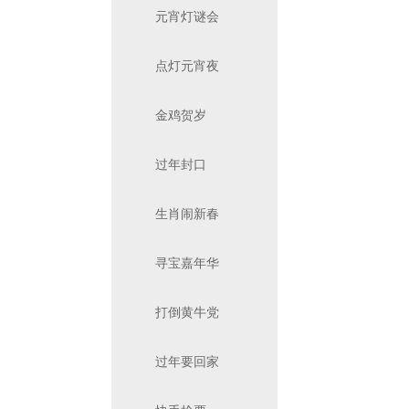
元宵灯谜会
点灯元宵夜
金鸡贺岁
过年封口
生肖闹新春
寻宝嘉年华
打倒黄牛党
过年要回家