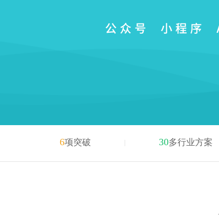
6
30
项突破
多行业方案