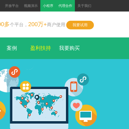
开放平台
视频演示
小程序
代理合作
关于我们
00多
200万+
个平台，
商户使用
我要试用
案例
盈利扶持
我要购买