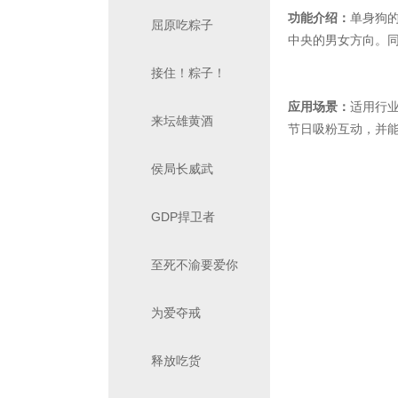
功能介绍：
单身狗
屈原吃粽子
中央的男女方向。
接住！粽子！
应用场景：
适用行
来坛雄黄酒
节日吸粉互动，并
侯局长威武
GDP捍卫者
至死不渝要爱你
为爱夺戒
释放吃货