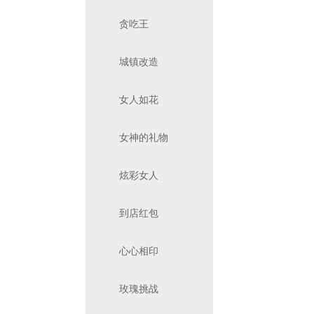
贪吃王
城镇改造
女人如花
女神的礼物
炫彩女人
到店红包
心心相印
玫瑰挑战